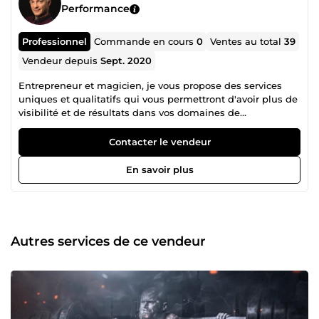
Performance
Professionnel
Commande en cours
0
Ventes au total
39
Vendeur depuis
Sept. 2020
Entrepreneur et magicien, je vous propose des services
uniques et qualitatifs qui vous permettront d'avoir plus de
visibilité et de résultats dans vos domaines de
compétences respectifs. Spécialisé en branding,
acquisition de leads et prospects et en génération de
Contacter le vendeur
revenus complémentaires, je mettrai mon expertise à votre
service.
En savoir plus
Autres services de ce vendeur