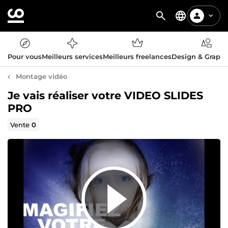
Pour vous
Meilleurs services
Meilleurs freelances
Design & Graph
Montage vidéo
Je vais réaliser votre VIDEO SLIDES
PRO
Vente
0