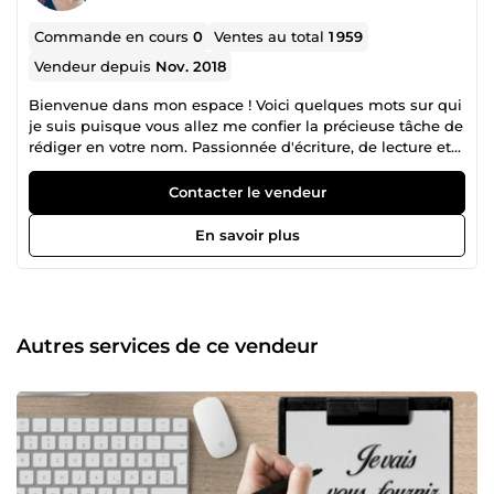
Commande en cours
0
Ventes au total
1 959
Vendeur depuis
Nov. 2018
Bienvenue dans mon espace ! Voici quelques mots sur qui
je suis puisque vous allez me confier la précieuse tâche de
rédiger en votre nom. Passionnée d'écriture, de lecture et
folle de voyages, j'aime apprendre, découvrir et
comprendre. Je m'intéresse à tout. Rapide, dynamique et
Contacter le vendeur
un brin altruiste, je vous offre mes services pour tous
travaux de rédaction de lettres. J'ai une formation littéraire,
En savoir plus
linguistique et commerciale. A votre service, je suis là pour
vous. Je tiens à revenir sur le fait que oui, je refuse
certaines commandes lorsque je ne dispose pas des
éléments me permettant de réaliser de qualité. Pour
réaliser une lettre personnalisée ou un CV, il faut bien
Autres services de ce vendeur
évidemment, un minimum d'informations pertinentes et
précises sur le parcours de la personne.