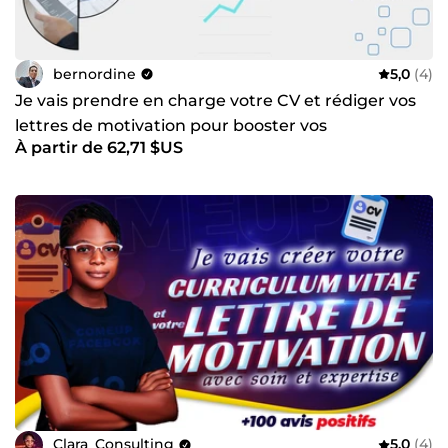
bernordine
5,0
(4)
Je vais prendre en charge votre CV et rédiger vos
lettres de motivation pour booster vos
À partir de 62,71 $US
candidatures
Clara_Consulting
5,0
(4)