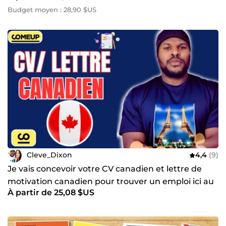
Budget moyen : 28,90 $US
Cleve_Dixon
4,4
(9)
Je vais concevoir votre CV canadien et lettre de
motivation canadien pour trouver un emploi ici au
À partir de 25,08 $US
Canada