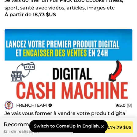
Je vais donner un Full Pack 1200 Ebooks fitness,
sport, santé avec vidéos, articles, images etc
À partir de 18,73 $US
FRENCHTEAM
5,0
(8)
Je vais vous former à vendre votre produit digital
(ebook ou formation)
Recommandé
Switch to ComeUp in English.
Commander
174,79 $US
À partir de 18,73 $US
12 j de réalisation