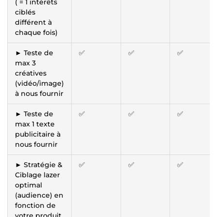
( = 1 intérêts
ciblés
différent à
chaque fois)
► Teste de
✅
✅
✅
max 3
créatives
(vidéo/image)
à nous fournir
► Teste de
✅
✅
✅
max 1 texte
publicitaire à
nous fournir
► Stratégie &
✅
✅
✅
Ciblage lazer
optimal
(audience) en
fonction de
votre produit