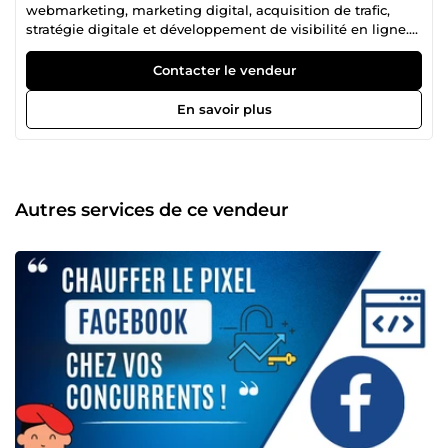
webmarketing, marketing digital, acquisition de trafic,
stratégie digitale et développement de visibilité en ligne.
Notre collectif regroupe plusieurs profils complémentaires,
âgés de 21 à 39 ans, chacun expert dans son domaine :
Contacter le vendeur
publicité Facebook Ads, Instagram Ads, Snapchat Ads,
Google Ads, création de site web, tunnel de vente,
En savoir plus
copywriting, génération de leads, branding, growth
hacking, automation, stratégie réseaux sociaux,
référencement, conversion et visibilité business. Cette
diversité de compétences nous permet de proposer une
approche complète, efficace et orientée résultats. Là où
Autres services de ce vendeur
beaucoup s’arrêtent à la théorie, nous mettons en place
des actions concrètes pour attirer plus de clients,
développer votre présence en ligne, améliorer votre image
de marque et booster votre chiffre d’affaires. Notre arrivée
sur ComeUp a un objectif simple : rendre accessibles des
compétences habituellement réservées à des structures
plus importantes. Depuis longtemps, nous accompagnons
dans l’ombre de nombreux entrepreneurs, marques, e-
commerçants, entreprises, infopreneurs et projets digitaux
dans leur croissance sur internet. Nous faisons partie
d’une génération passionnée par le digital, la performance,
l’innovation, le growth marketing et l’optimisation
continue. Nous restons constamment à l’affût des