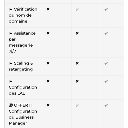
► Vérification
❌
✅
✅
du nom de
domaine
► Assistance
❌
❌
✅
par
messagerie
7j/7
► Scaling &
❌
❌
✅
retargeting
►
❌
❌
✅
Configuration
des LAL
🎁 OFFERT :
❌
✅
✅
Configuration
du Business
Manager