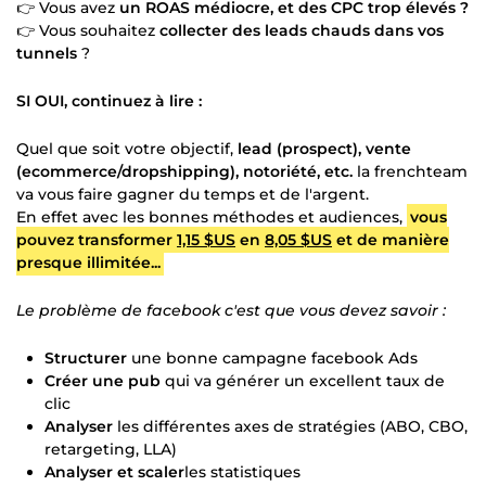
👉 Vous avez
un ROAS médiocre, et des CPC trop élevés ?
👉 Vous souhaitez
collecter des leads chauds dans vos
tunnels
?
SI OUI, continuez à lire :
Quel que soit votre objectif,
lead (prospect), vente
(ecommerce/dropshipping), notoriété, etc.
la frenchteam
va vous faire gagner du temps et de l'argent.
En effet avec les bonnes méthodes et audiences,
vous
pouvez transformer
1,15 $US
en
8,05 $US
et de manière
presque illimitée...
Le problème de facebook c'est que vous devez savoir :
Structurer
une bonne campagne facebook Ads
Créer une pub
qui va générer un excellent taux de
clic
Analyser
les différentes axes de stratégies (ABO, CBO,
retargeting, LLA)
Analyser et scaler
les statistiques