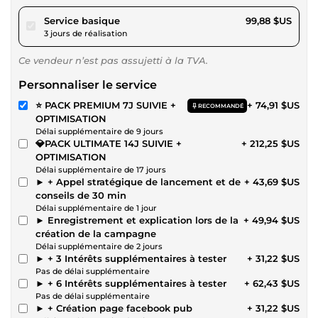
pour 92,06 $US
Service basique
99,88 $US
3 jours de réalisation
Ce vendeur n’est pas assujetti à la TVA.
Personnaliser le service
⭐ PACK PREMIUM 7J SUIVIE +
+ 74,91 $US
RECOMMANDÉ
OPTIMISATION
Délai supplémentaire de 9 jours
💎PACK ULTIMATE 14J SUIVIE +
+ 212,25 $US
OPTIMISATION
Délai supplémentaire de 17 jours
► + Appel stratégique de lancement et de
+ 43,69 $US
conseils de 30 min
Délai supplémentaire de 1 jour
► Enregistrement et explication lors de la
+ 49,94 $US
création de la campagne
Délai supplémentaire de 2 jours
► + 3 Intérêts supplémentaires à tester
+ 31,22 $US
Pas de délai supplémentaire
► + 6 Intérêts supplémentaires à tester
+ 62,43 $US
Pas de délai supplémentaire
► + Création page facebook pub
+ 31,22 $US