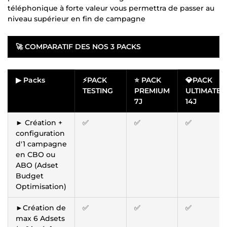
téléphonique à forte valeur vous permettra de passer au
niveau supérieur en fin de campagne
🚀
COMPARATIF DES NOS 3 PACKS
▶ Packs
⚡PACK
⭐ PACK
💎PACK
TESTING
PREMIUM
ULTIMATE
7J
14J
► Création +
✅
✅
✅
configuration
d'1 campagne
en CBO ou
ABO (Adset
Budget
Optimisation)
►Création de
✅
✅
✅
max 6 Adsets