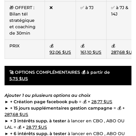
🎁 OFFERT :
❌
✅ à 7J
✅ à 7J &
Bilan tél
14J
stratégique
et coaching
de 30min
PRIX
💰
💰
💰
92,06 $US
161,10 $US
287,68 $US
🚀
OPTIONS COMPLÉMENTAIRES 💰 à partir de
5,75 $US
Ajouter 1 ou plusieurs options au choix
►
+ Création page facebook pub
= 💰 +
28,77 $US
►
+ 15 jours supplémentaires gestion campagne
= 💰 +
287,68 $US
►
+ 3 intérêts supp. à tester
à lancer en CBO , ABO OU
LAL = 💰 +
28,77 $US
►
+ 6 intérêts supp. à tester
à lancer en CBO , ABO OU