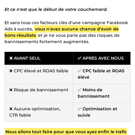
Et ce n'est que le début de votre cauchemard.
Et sans tous ces facteurs clés d'une campagne Facebook
Ads à succès,
vous n'avez aucune chance d'avoir de
bons résultats
et je ne vous parle pas des risques de
bannissements fortement augmentés.
❌ AVANT SEUL
✅ APRÈS AVEC NOUS
❌ CPC élevé et ROAS faible
✅
CPC faible et ROAS
élévé
❌ Risque de bannissement
✅
Moins de
bannissement
❌ Aucune optimisation,
✅
Optimisation et
CTR faible
suivie
Nous allons tout faire pour que vous ayez enfin le trafic