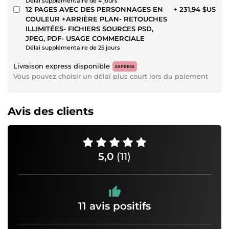
Délai supplémentaire de 4 jours
12 PAGES AVEC DES PERSONNAGES EN
+ 231,94 $US
COULEUR +ARRIÈRE PLAN- RETOUCHES
ILLIMITÉES- FICHIERS SOURCES PSD,
JPEG, PDF- USAGE COMMERCIALE
Délai supplémentaire de 25 jours
Livraison express disponible
EXPRESS
Vous pouvez choisir un délai plus court lors du paiement
Avis des clients
5,0
(11)
11 avis positifs