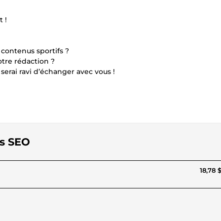
t !
 contenus sportifs ?
otre rédaction ?
rai ravi d’échanger avec vous !
és SEO
18,78 