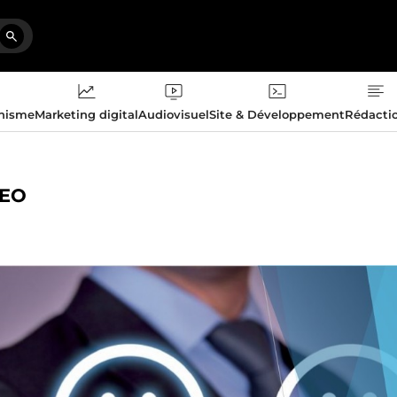
phisme
Marketing digital
Audiovisuel
Site & Développement
Rédacti
SEO