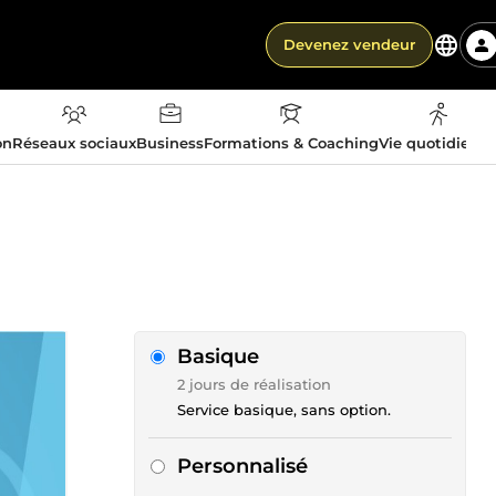
Devenez vendeur
on
Réseaux sociaux
Business
Formations & Coaching
Vie quotidienn
Basique
2 jours de réalisation
Service basique, sans option.
Personnalisé