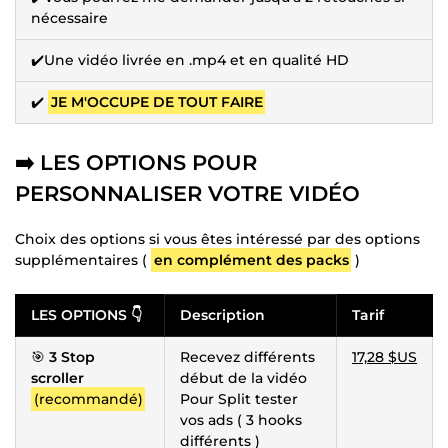
nécessaire
✔️Une vidéo livrée en .mp4 et en qualité HD
✔️
JE M'OCCUPE DE TOUT FAIRE
➡️ LES OPTIONS POUR
PERSONNALISER VOTRE VIDÉO
Choix des options si vous êtes intéressé par des options
supplémentaires (
en complément des packs
)
LES OPTIONS 👇
Description
Tarif
🎯
3 Stop
Recevez différents
17,28 $US
scroller
début de la vidéo
(recommandé)
Pour Split tester
vos ads ( 3 hooks
différents )