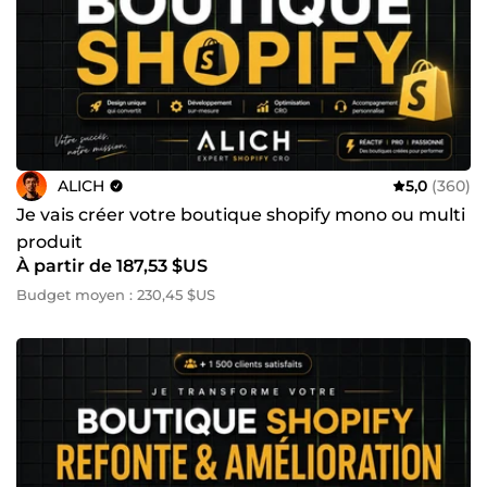
améliorer l'expérience utilisateur, renforcer la confiance
des visiteurs et maximiser le chiffre d'affaires de votre
boutique. 🔥 600+ boutiques optimisées 💰 +5M€ générés
par mes clients 🏆 6 ans d'expérience sur Shopify 📈 Expert
en conversion, optimisation et croissance e-commerce
Votre boutique ne doit pas seulement être belle, elle doit
vendre. 🚀💎
ALICH
5,0
(360)
Je vais créer votre boutique shopify mono ou multi
produit
À partir de 187,53 $US
Budget moyen : 230,45 $US