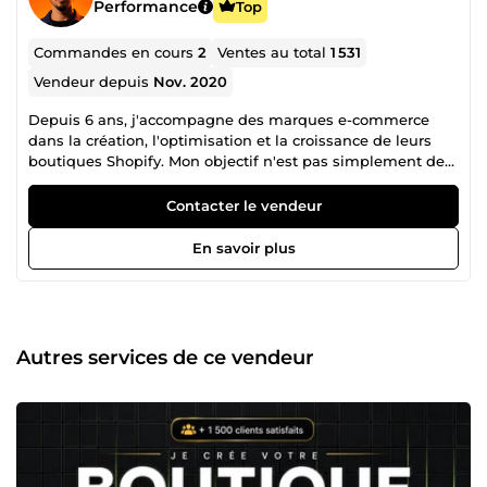
Performance
Top
Commandes en cours
2
Ventes au total
1 531
Vendeur depuis
Nov. 2020
Depuis 6 ans, j'accompagne des marques e-commerce
dans la création, l'optimisation et la croissance de leurs
boutiques Shopify. Mon objectif n'est pas simplement de
créer une belle boutique, mais de concevoir un véritable
outil de vente capable de transformer le trafic en chiffre
Contacter le vendeur
d'affaires. 📈 Au fil des années, j'ai travaillé sur plus de 600
boutiques Shopify, en aidant des entrepreneurs et des
En savoir plus
marques à améliorer leur taux de conversion, optimiser
leur expérience utilisateur et augmenter leurs ventes grâce
à des stratégies inspirées des plus grandes références du
e-commerce. 💎 Mes expertises Shopify : 🛍️ Création de
boutiques Shopify de A à Z 🎨 Refonte complète et
Autres services de ce vendeur
modernisation de boutiques existantes 📄 Création de
pages produits optimisées pour la conversion 📈
Optimisation du taux de conversion (CRO) 🔧 Corrections
de bugs et améliorations techniques ⚡Développement
Shopify sur mesure (Liquid, HTML, CSS, JavaScript) Chaque
projet est conçu avec une approche orientée résultats :