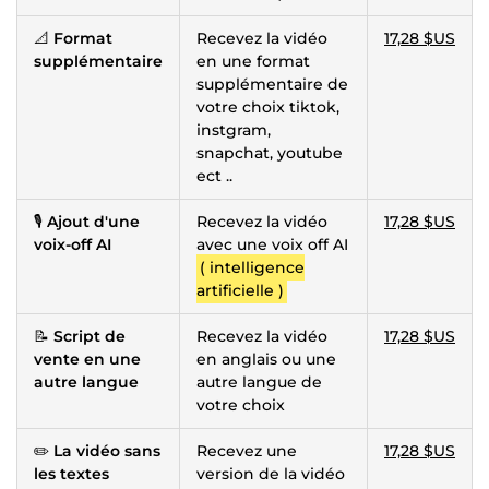
📐
Format
Recevez la vidéo
17,28 $US
supplémentaire
en une format
supplémentaire de
votre choix tiktok,
instgram,
snapchat, youtube
ect ..
🎙️
Ajout d'une
Recevez la vidéo
17,28 $US
voix-off AI
avec une voix off AI
( intelligence
artificielle )
📝
Script de
Recevez la vidéo
17,28 $US
vente en une
en anglais ou une
autre langue
autre langue de
votre choix
✏️
La vidéo sans
Recevez une
17,28 $US
les textes
version de la vidéo