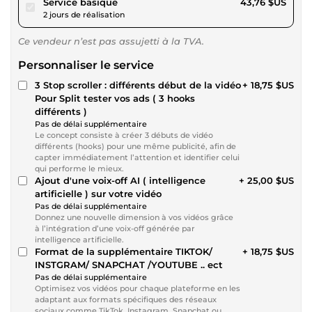
pour 40,33 $US
Service basique
43,76 $US
2 jours de réalisation
Ce vendeur n’est pas assujetti à la TVA.
Personnaliser le service
3 Stop scroller : différents début de la vidéo
+ 18,75 $US
Pour Split tester vos ads ( 3 hooks
différents )
Pas de délai supplémentaire
Le concept consiste à créer 3 débuts de vidéo
différents (hooks) pour une même publicité, afin de
capter immédiatement l’attention et identifier celui
qui performe le mieux.
Ajout d'une voix-off AI ( intelligence
+ 25,00 $US
artificielle ) sur votre vidéo
Pas de délai supplémentaire
Donnez une nouvelle dimension à vos vidéos grâce
à l’intégration d’une voix-off générée par
intelligence artificielle.
Format de la supplémentaire TIKTOK/
+ 18,75 $US
INSTGRAM/ SNAPCHAT /YOUTUBE .. ect
Pas de délai supplémentaire
Optimisez vos vidéos pour chaque plateforme en les
adaptant aux formats spécifiques des réseaux
sociaux comme TikTok, Instagram, Snapchat ou