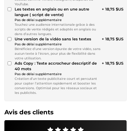
YouTube.
Les textes en anglais ou en une autre
+ 18,75 $US
langue ( script de vente)
Pas de délai supplémentaire
Touchez une audience internationale grâce à des
scripts de vente rédigés et adaptés en anglais ou
dans d’autres langues.
Une version de la vidéo sans les textes
+ 18,75 $US
Pas de délai supplémentaire
Bénéficiez d’une version épurée de votre vidéo, sans
aucun texte à l’écran, pour plus de flexibilité dans
votre utilisation.
Ads Copy : Texte accrocheur descriptif de
+ 18,75 $US
40 mots
Pas de délai supplémentaire
Création d’un texte publicitaire court et percutant
pour capter l’attention rapidement et booster les
conversions. Optimisé pour les réseaux sociaux et
les publicités.
Avis des clients