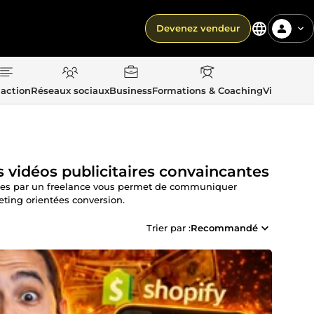
Devenez vendeur
action
Réseaux sociaux
Business
Formations & Coaching
Vie quotid
 vidéos publicitaires convaincantes
taires par un freelance vous permet de communiquer
eting orientées conversion.
Trier par :
Recommandé