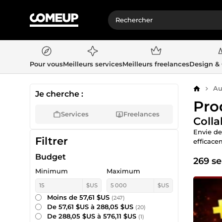
Pour vous
Meilleurs services
Meilleurs freelances
Design &
Au
Accueil
Je cherche :
Pro
Services
Freelances
Colla
Envie de
Filtrer
efficace
Budget
269 se
Minimum
Maximum
$US
$US
Moins de 57,61 $US
(247)
De 57,61 $US à 288,05 $US
(20)
De 288,05 $US à 576,11 $US
(1)