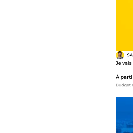
SA
Je vais
À parti
Budget m