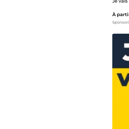
Je vais
À parti
Sponsor