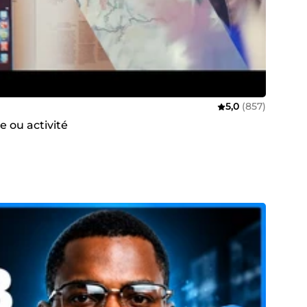
5,0
(857)
e ou activité