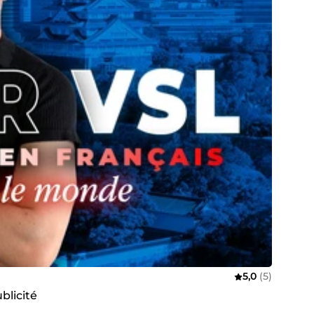
5,0
(5)
blicité