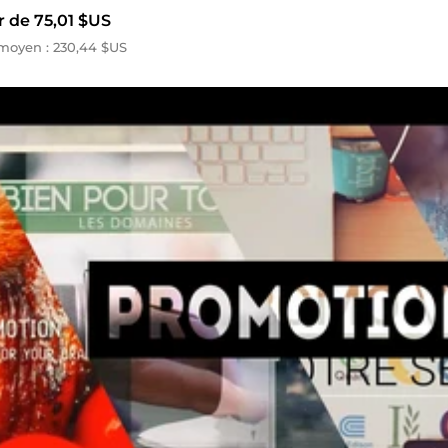
r de 75,01 $US
moyen : 230,44 $US