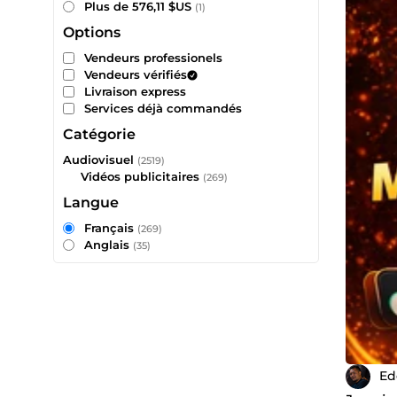
Plus de 576,11 $US
(1)
Options
Vendeurs professionels
Vendeurs vérifiés
Livraison express
Services déjà commandés
Catégorie
Audiovisuel
(2519)
Vidéos publicitaires
(269)
Langue
Français
(269)
Anglais
(35)
Ed