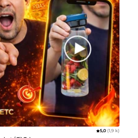
5,0
(1,9 k)