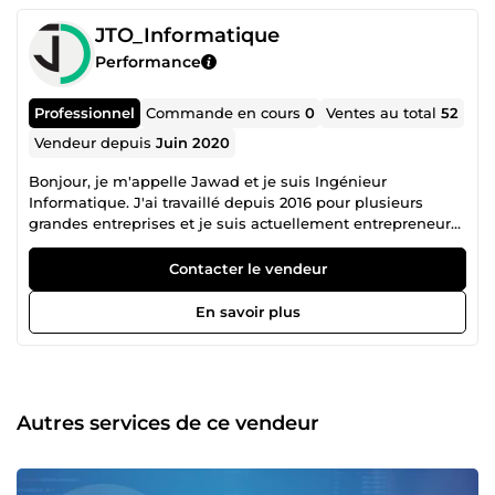
JTO_Informatique
Performance
Professionnel
Commande en cours
0
Ventes au total
52
Vendeur depuis
Juin 2020
Bonjour, je m'appelle Jawad et je suis Ingénieur
Informatique. J'ai travaillé depuis 2016 pour plusieurs
grandes entreprises et je suis actuellement entrepreneur
afin de vous proposer mes compétences dans ce domaine.
Je suis un touche à tout dans l'informatique, je peux donc
Contacter le vendeur
vous aider de plusieurs manières, que ce soit sur le
développement d'une application, la gestion de votre
En savoir plus
ordinateur ou pour vous fournir les meilleurs conseils.
N'hésitez pas à me contacter, je serais ravi de vous aider. A
très bientôt j'espère !
Autres services de ce vendeur