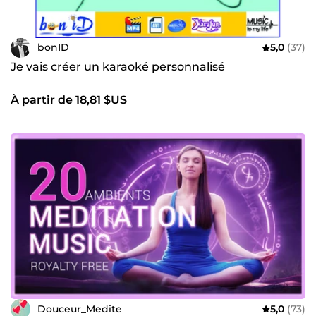
bonID
5,0
(37)
Je vais créer un karaoké personnalisé
À partir de 18,81 $US
Douceur_Medite
5,0
(73)