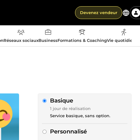
Devenez vendeur
on
Réseaux sociaux
Business
Formations & Coaching
Vie quotidienn
Basique
1 jour de réalisation
Service basique, sans option.
Personnalisé