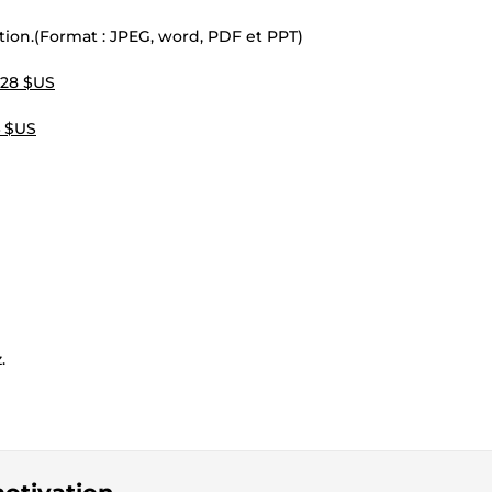
tion.(Format : JPEG, word, PDF et PPT)
,28 $US
4 $US
.