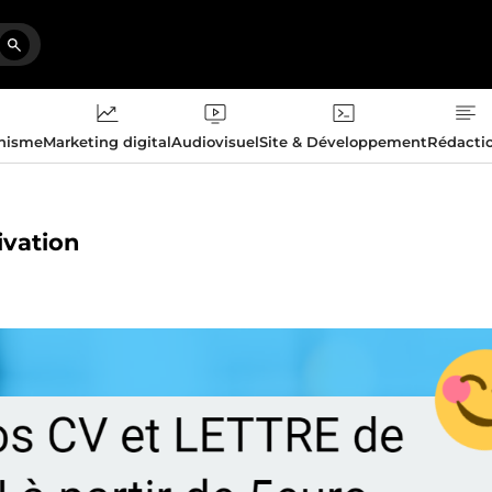
phisme
Marketing digital
Audiovisuel
Site & Développement
Rédacti
ivation