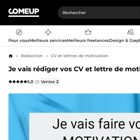
Pour vous
Meilleurs services
Meilleurs freelances
Design & Gra
Rédaction
CV et lettres de motivation
Accueil
Je vais rédiger vos CV et lettre de mot
5,0
(2)
Ventes
2