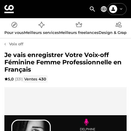
Pour vous
Meilleurs services
Meilleurs freelances
Design & Graph
Voix off
Je vais enregistrer Votre Voix-off
Féminine Femme Professionnelle en
Français
5,0
(331)
Ventes
430