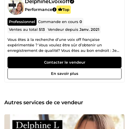
DelphineLvoixoff
Performance
Top
Professionnel
Commande en cours
0
Ventes au total
513
Vendeur depuis
Janv. 2021
Vous êtes à la recherche d’une voix off française
expérimentée ? Vous voulez être sûr d’obtenir un
enregistrement de qualité? Vous êtes au bon endroit : Je
suis fiable et réactive : livraison de votre enregistrement
dans les 24 heures Maximumvpour : ... Publicité à la radio
Contacter le vendeur
et à la télévision ... Vidéo d’entreprise ... Explainer ... RVI ...
Apprentissage en ligne ... Audioguide J’ai un studio de
En savoir plus
qualité broadcast : microphone Neumann TLM 103, carte
son SSL2+, câbles Vovox, cabine acoustique. Je suis
impatiente de travailler avec vous
Autres services de ce vendeur