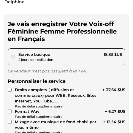
Delphine
Je vais enregistrer Votre Voix-off
Féminine Femme Professionnelle
en Français
pour 17,35 $US
Service basique
18,83 $US
2 jours de réalisation
Ce vendeur n’est pas assujetti à la TVA.
Personnaliser le service
Droits complets ( diffusion et
+ 37,64 $US
commerciaux) pour WEB, Réseaux, Sites
Internet, You Tube.......
Pas de délai supplémentaire
Format Wav
+ 6,27 $US
Pas de délai supplémentaire
Mixage avec musique de fond choisi par
+ 12,54 $US
vous même
Pas de délai supplémentaire