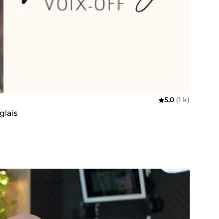
5,0
(1 k)
glais