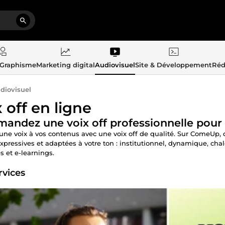
 Graphisme
Marketing digital
Audiovisuel
Site & Développement
Réd
diovisuel
 off en ligne
ndez une voix off professionnelle pour 
ne voix à vos contenus avec une voix off de qualité. Sur ComeUp, d
 expressives et adaptées à votre ton : institutionnel, dynamique, ch
s et e-learnings.
rvices