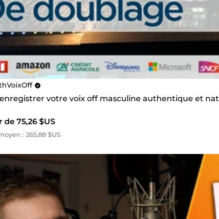
thVoixOff
 enregistrer votre voix off masculine authentique et na
r de 75,26 $US
moyen : 265,88 $US