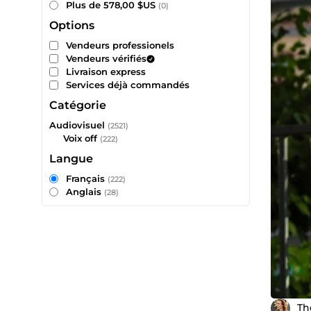
Plus de 578,00 $US
(0)
Options
Vendeurs professionels
Vendeurs vérifiés
Livraison express
Services déjà commandés
Catégorie
Audiovisuel
(2521)
Voix off
(222)
Langue
Français
(222)
Anglais
(28)
Th