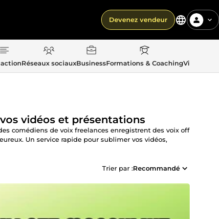
Devenez vendeur
action
Réseaux sociaux
Business
Formations & Coaching
Vie quotid
vos vidéos et présentations
es comédiens de voix freelances enregistrent des voix off
aleureux. Un service rapide pour sublimer vos vidéos,
Trier par :
Recommandé