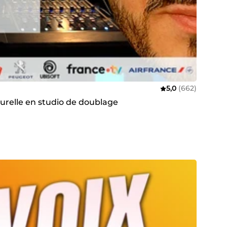
5,0
(662)
turelle en studio de doublage