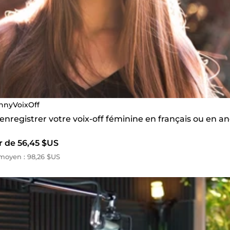
nnyVoixOff
 enregistrer votre voix-off féminine en français ou en an
r de 56,45 $US
moyen : 98,26 $US