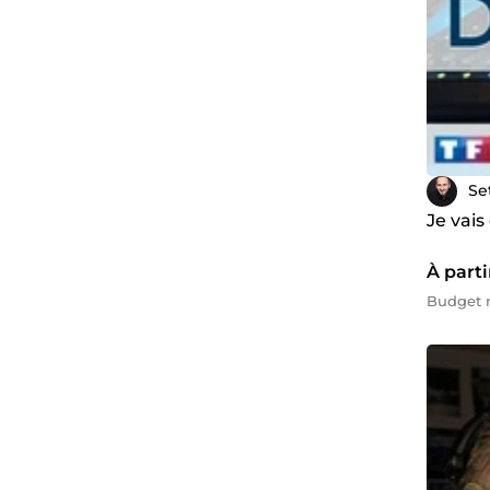
Se
Je vais
À parti
Budget 