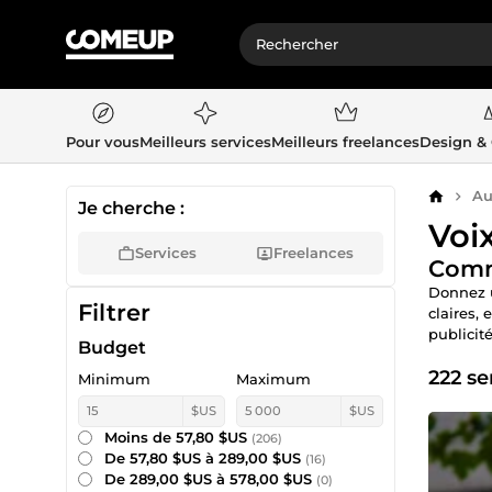
Pour vous
Meilleurs services
Meilleurs freelances
Design &
Au
Accueil
Je cherche :
Voix
Services
Freelances
Comma
Donnez u
Filtrer
claires,
publicité
Budget
222 se
Minimum
Maximum
$US
$US
Moins de 57,80 $US
(206)
De 57,80 $US à 289,00 $US
(16)
De 289,00 $US à 578,00 $US
(0)