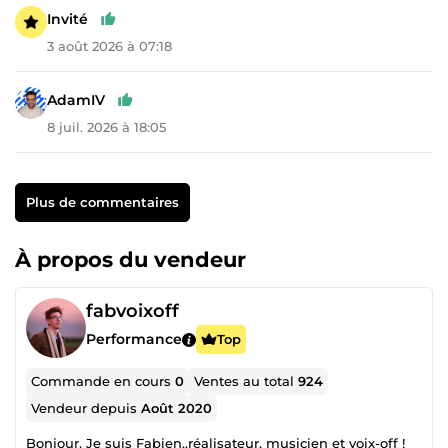
Invité
3 août 2026 à 07:18
AdamIV
8 juil. 2026 à 18:05
Plus de commentaires
À propos du vendeur
fabvoixoff
Performance
Top
Commande en cours
0
Ventes au total
924
Vendeur depuis
Août 2020
Bonjour, Je suis Fabien..réalisateur, musicien et voix-off !