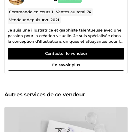
Commande en cours
1
Ventes au total
74
Vendeur depuis
Avr. 2021
Je suis une illustratrice et graphiste talentueuse avec une
passion pour la création visuelle. Je suis spécialisée dans
la conception d'illustrations uniques et attrayantes pour les
livres, les magazines, les sites web et les produits etc... Je
m'efforce de comprendre les objectifs de mes clients et de
Contacter le vendeur
les aider à les atteindre en utilisant mes compétences en
conception pour créer des designs attrayants et efficaces.
En savoir plus
Je suis déterminée à livrer des résultats de qualité
supérieure et je suis toujours en train de me développer
en apprenant de nouvelles techniques et en explorant de
nouveaux styles.
Autres services de ce vendeur