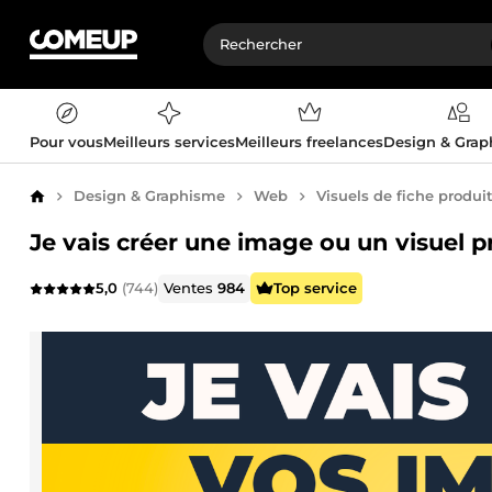
Pour vous
Meilleurs services
Meilleurs freelances
Design & Gra
Design & Graphisme
Web
Visuels de fiche produi
Accueil
Je vais créer une image ou un visuel p
5,0
(744)
Ventes
984
Top service