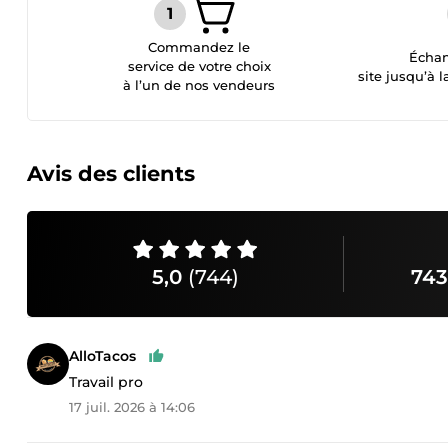
Commandez le
Échan
service de votre choix
site jusqu’à l
à l’un de nos vendeurs
Avis des clients
5,0
(744)
743
AlloTacos
Travail pro
17 juil. 2026 à 14:06