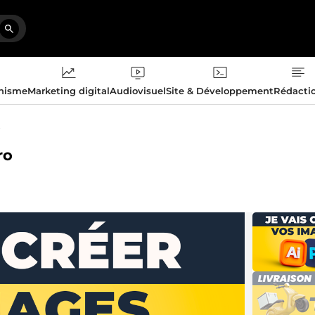
phisme
Marketing digital
Audiovisuel
Site & Développement
Rédacti
t
ro