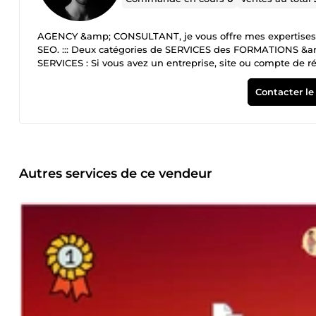
AGENCY &amp; CONSULTANT, je vous offre mes expertise
SEO. ::: Deux catégories de SERVICES des FORMATIONS &amp; PRESTATION DE SERVICES en MARKETING. PRESTATION DE
SERVICES : Si vous avez un entreprise, site ou compte de réseaux social, je s
DE MARQUE et votre BRANDING essentiel en 2026. FORMATIONS : Je vous propose des formations dans le Marketing Digital : Le
mot de la fin et surtout le début d'une collaboration, le de
Contacter le
de GAGNANT et PASSER A L'ACTION... ✔️ AGENCY &amp;
Autres services de ce vendeur