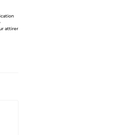
ication
e
r attirer