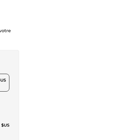
votre
$US
5 $US