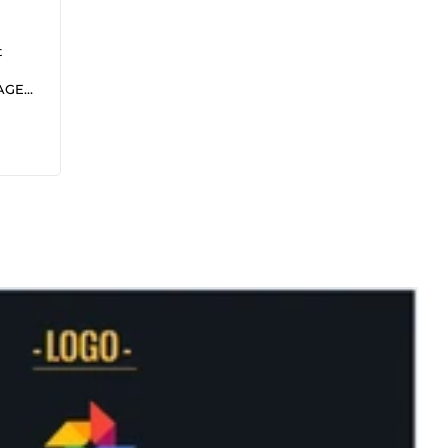
t
ntal