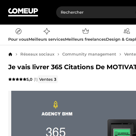
Pour vous
Meilleurs services
Meilleurs freelances
Design & Gra
Réseaux sociaux
Community management
Vente
Accueil
Je vais livrer 365 Citations De MOTIV
5,0
(1)
Ventes
3