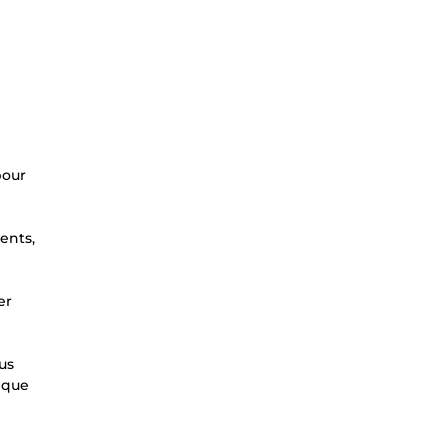
pour
ents,
er
us
elque