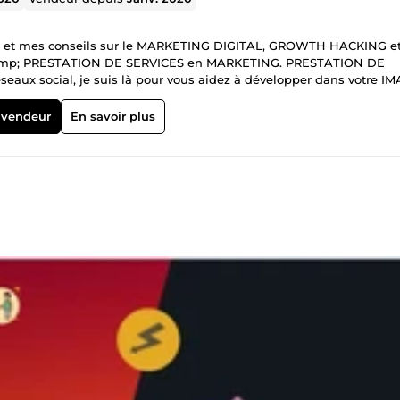
s et mes conseils sur le MARKETING DIGITAL, GROWTH HACKING e
uis là pour vous aidez à développer dans votre IMAGE
rnier ingrédient pour réussir dans le business sur internet et un me
 vendeur
En savoir plus
 CONSULTANT BHM