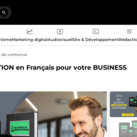
phisme
Marketing digital
Audiovisuel
Site & Développement
Rédacti
 de contenus
ATION en Français pour votre BUSINESS