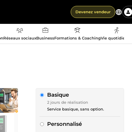
Devenez vendeur
on
Réseaux sociaux
Business
Formations & Coaching
Vie quotidienn
Basique
2 jours de réalisation
Service basique, sans option.
Personnalisé