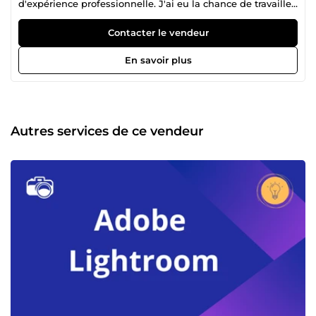
d'expérience professionnelle. J'ai eu la chance de travailler
sur des projets complexes en utilisant une variété de
langages de programmation et de technologies web. Par
Contacter le vendeur
ailleurs, je suis un vendeur sur ComeUp depuis 2021, avec
un taux de satisfaction client de 98% et plus de 25
En savoir plus
commandes réalisées avec succès. Cela témoigne de mon
engagement à livrer des résultats de qualité et à respecter
mes délais. En plus de mes compétences techniques, je
suis passionné par le design et la photographie, je
possède une grande sensibilité artistique et une capacité
Autres services de ce vendeur
à imaginer des designs modernes et esthétiques pour vos
sites web et vos projets. Pour toute demande, n’hésitez
pas à me contacter.