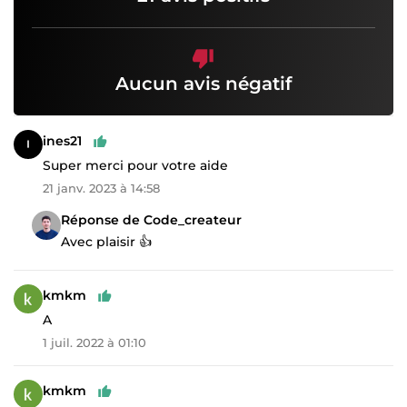
Aucun avis négatif
ines21
Super merci pour votre aide
21 janv. 2023 à 14:58
Réponse de Code_createur
Avec plaisir 👍
kmkm
A
1 juil. 2022 à 01:10
kmkm