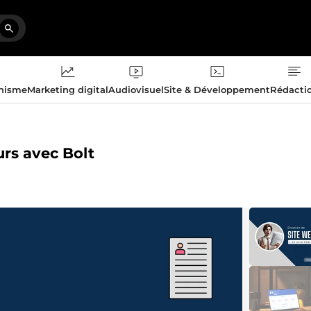
phisme
Marketing digital
Audiovisuel
Site & Développement
Rédacti
urs avec Bolt