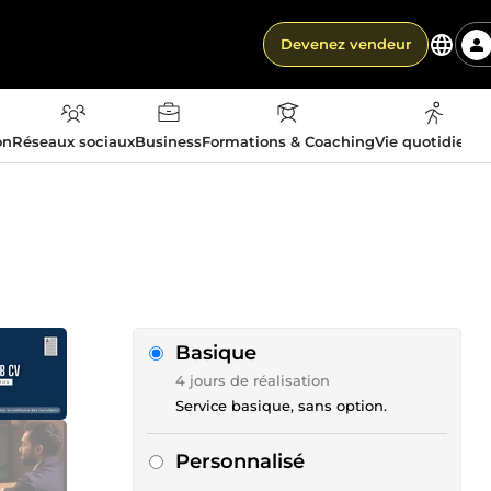
Devenez vendeur
on
Réseaux sociaux
Business
Formations & Coaching
Vie quotidienn
Basique
4 jours de réalisation
Service basique, sans option.
Personnalisé