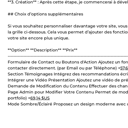
**3. Création** : Après cette étape, je commencerai à dével
## Choix d’options supplémentaires
Si vous souhaitez personnaliser davantage votre site, vo
la grille ci-dessous. Cela vous permet d’ajouter des fonct
votre site encore plus unique.
**Option** **Description** **Prix**
------------------------------------------------------------------------------------
Formulaire de Contact ou Boutons d'Action Ajoutez un fo
contacter directement. (par Email ou par Téléphone) +
57,
Section Témoignages Intégrez des recommandations écrite
Intégrer une Vidéo Présentation Ajoutez une vidéo de prés
Demande de Modification du Contenu Effectuer des changem
Page Admin pour Modifier Votre Contenu Permet de modifi
portfolio) +
69,14 $US
Mode Sombre/Éclairé Proposez un design moderne avec u