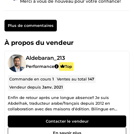
Merci à vous de nouveau pour votre confiance!
Plus de commentaires
À propos du vendeur
Aldebaran_213
Performance
Top
Commande en cours
1
Ventes au total
147
Vendeur depuis
Janv. 2021
Enfin de retour après une longue absence!! Je suis
Abdelhak, traducteur arabe/français depuis 2012 en
collaboration avec des maisons d'édition. Bilingue en
français et en arabe, je réalise des traductions de qualité
professionnelle dans les meilleurs délais. Je propose aussi
Contacter le vendeur
mes services en correction, en rédaction et en transcription
aussi bien en français qu'en arabe. N'hésitez pas à me
En savoir plus