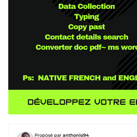
Proposé par
anthonio94