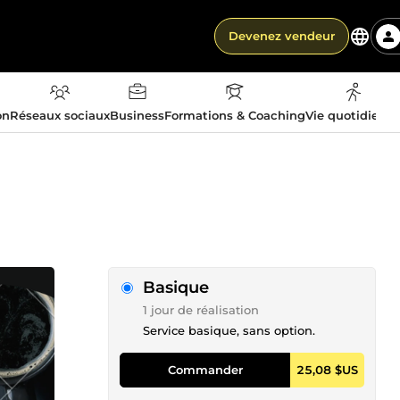
Devenez vendeur
on
Réseaux sociaux
Business
Formations & Coaching
Vie quotidienn
Basique
1 jour de réalisation
Service basique, sans option.
Commander
25,08 $US