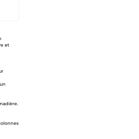
n
ve et
ur
 un
madière.
 colonnes