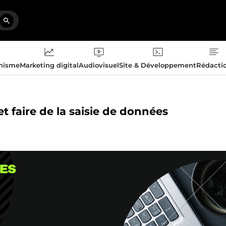
phisme
Marketing digital
Audiovisuel
Site & Développement
Rédacti
et faire de la saisie de données