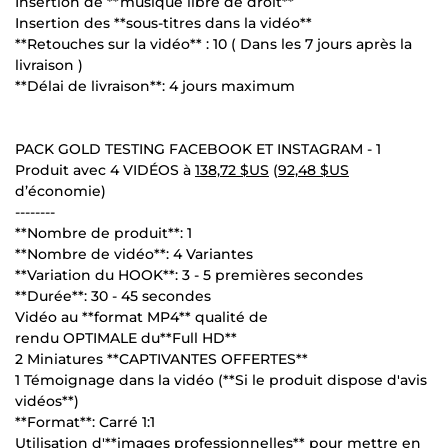
Insertion de **musique libre de droit**
Insertion des **sous-titres dans la vidéo**
**Retouches sur la vidéo** : 10 ( Dans les 7 jours après la
livraison )
**Délai de livraison**: 4 jours maximum
PACK GOLD TESTING FACEBOOK ET INSTAGRAM - 1
Produit avec 4 VIDÉOS à
138,72 $US
(
92,48 $US
d’économie)
--------
**Nombre de produit**: 1
**Nombre de vidéo**: 4 Variantes
**Variation du HOOK**: 3 - 5 premières secondes
**Durée**: 30 - 45 secondes
Vidéo au **format MP4** qualité de
rendu OPTIMALE du**Full HD**
2 Miniatures **CAPTIVANTES OFFERTES**
1 Témoignage dans la vidéo (**Si le produit dispose d'avis
vidéos**)
**Format**: Carré 1:1
Utilisation d'**images professionnelles** pour mettre en