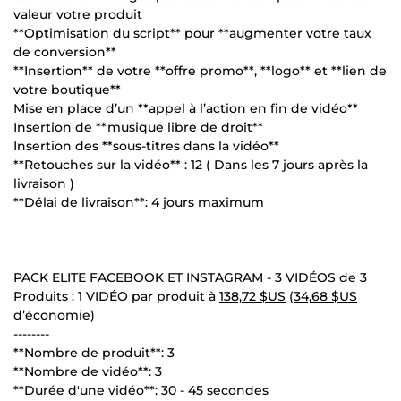
valeur votre produit
**Optimisation du script** pour **augmenter votre taux
de conversion**
**Insertion** de votre **offre promo**, **logo** et **lien de
votre boutique**
Mise en place d’un **appel à l’action en fin de vidéo**
Insertion de **musique libre de droit**
Insertion des **sous-titres dans la vidéo**
**Retouches sur la vidéo** : 12 ( Dans les 7 jours après la
livraison )
**Délai de livraison**: 4 jours maximum
PACK ELITE FACEBOOK ET INSTAGRAM - 3 VIDÉOS de 3
Produits : 1 VIDÉO par produit à
138,72 $US
(
34,68 $US
d’économie)
--------
**Nombre de produit**: 3
**Nombre de vidéo**: 3
**Durée d'une vidéo**: 30 - 45 secondes