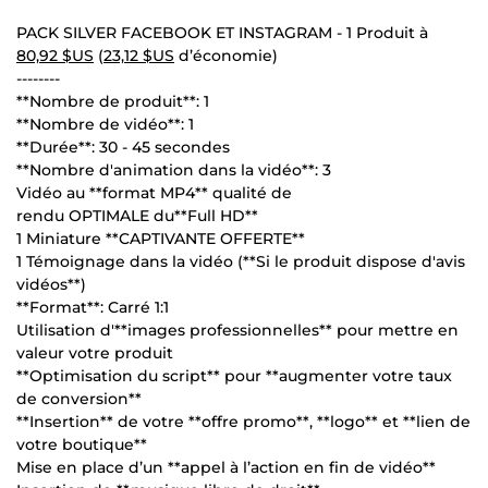
PACK SILVER FACEBOOK ET INSTAGRAM - 1 Produit à
80,92 $US
(
23,12 $US
d’économie)
--------
**Nombre de produit**: 1
**Nombre de vidéo**: 1
**Durée**: 30 - 45 secondes
**Nombre d'animation dans la vidéo**: 3
Vidéo au **format MP4** qualité de
rendu OPTIMALE du**Full HD**
1 Miniature **CAPTIVANTE OFFERTE**
1 Témoignage dans la vidéo (**Si le produit dispose d'avis
vidéos**)
**Format**: Carré 1:1
Utilisation d'**images professionnelles** pour mettre en
valeur votre produit
**Optimisation du script** pour **augmenter votre taux
de conversion**
**Insertion** de votre **offre promo**, **logo** et **lien de
votre boutique**
Mise en place d’un **appel à l’action en fin de vidéo**