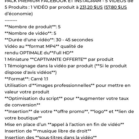
PACK PREMIUM FACEBOOK ET INSTAGRAM - 5 VIDÉOS de
5 Produits : 1 VIDÉO par produit à
231,20 $US
(
57,80 $US
d’économie)
--------
**Nombre de produit**: 5
**Nombre de vidéo**: 5
**Durée d'une vidéo**: 30 - 45 secondes
Vidéo au **format MP4** qualité de
rendu OPTIMALE du**Full HD**
1 Miniature **CAPTIVANTE OFFERTE** par produit
1 Témoignage dans la vidéo par produit (**Si le produit
dispose d'avis vidéos**)
**Format**: Carré 1:1
Utilisation d'**images professionnelles** pour mettre en
valeur votre produit
**Optimisation du script** pour **augmenter votre taux
de conversion**
**Insertion** de votre **offre promo**, **logo** et **lien de
votre boutique**
Mise en place d’un **appel à l’action en fin de vidéo**
Insertion de **musique libre de droit**
Insertion des **sous-titres dans la vidéo**