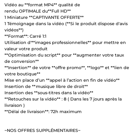
Vidéo au **format MP4** qualité de
rendu OPTIMALE du**Full HD**
1 Miniature **CAPTIVANTE OFFERTE**
1 Témoignage dans la vidéo (**Si le produit dispose d'avis
vidéos**)
**Format**: Carré 1:1
Utilisation d'**images professionnelles** pour mettre en
valeur votre produit
**Optimisation du script** pour **augmenter votre taux
de conversion**
**Insertion** de votre **offre promo**, **logo** et **lien de
votre boutique**
Mise en place d’un **appel à l’action en fin de vidéo**
Insertion de **musique libre de droit**
Insertion des **sous-titres dans la vidéo**
**Retouches sur la vidéo** : 8 ( Dans les 7 jours après la
livraison )
**Délai de livraison**: 72h maximum
~NOS OFFRES SUPPLÉMENTAIRES~