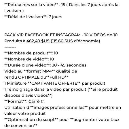
**Retouches sur la vidéo** : 15 ( Dans les 7 jours après la
livraison )
**Délai de livraison**: 7 jours
PACK VIP FACEBOOK ET INSTAGRAM - 10 VIDÉOS de 10
Produits à
462,40 $US
(
115,60 $US
d’économie)
--------
**Nombre de produit**: 10
**Nombre de vidéo**: 10
**Durée d'une vidéo**: 30 - 45 secondes
Vidéo au **format MP4** qualité de
rendu OPTIMALE du**Full HD**
1 Miniature **CAPTIVANTE OFFERTE** par produit
1 Témoignage dans la vidéo par produit (**Si le produit
dispose d'avis vidéos**)
**Format**: Carré 1:1
Utilisation d'**images professionnelles** pour mettre en
valeur votre produit
**Optimisation du script** pour **augmenter votre taux
de conversion**