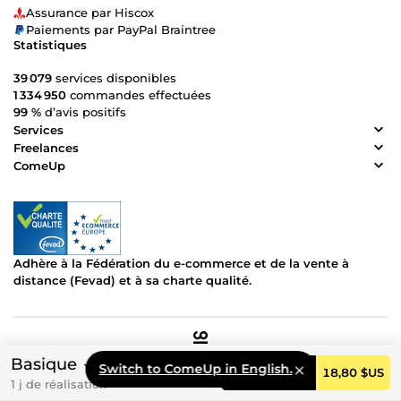
Assurance par Hiscox
Paiements par PayPal Braintree
Statistiques
39 079
services disponibles
1 334 950
commandes effectuées
99 %
d’avis positifs
Services
Freelances
ComeUp
Adhère à la Fédération du e-commerce et de la vente à
distance (Fevad) et à sa charte qualité.
© 2026 5EUROS SAS
Basique
Switch to ComeUp in English.
Commander
18,80 $US
Conditions générales
1 j de réalisation
Politique de confidentialité