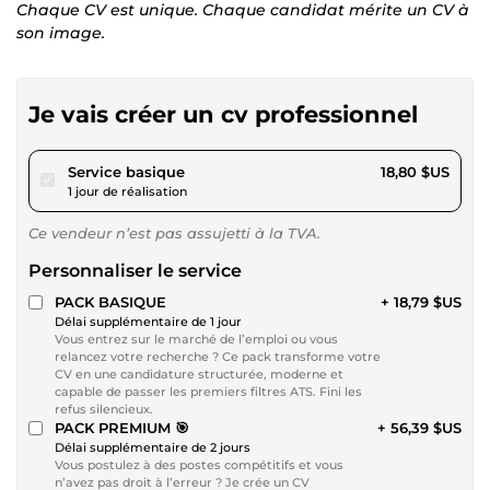
Chaque CV est unique. Chaque candidat mérite un CV à
son image.
Je vais créer un cv professionnel
pour 17,32 $US
Service basique
18,80 $US
1 jour de réalisation
Ce vendeur n’est pas assujetti à la TVA.
Personnaliser le service
PACK BASIQUE
+ 18,79 $US
Délai supplémentaire de 1 jour
Vous entrez sur le marché de l’emploi ou vous
relancez votre recherche ? Ce pack transforme votre
CV en une candidature structurée, moderne et
capable de passer les premiers filtres ATS. Fini les
refus silencieux.
PACK PREMIUM 🎯
+ 56,39 $US
Délai supplémentaire de 2 jours
Vous postulez à des postes compétitifs et vous
n’avez pas droit à l’erreur ? Je crée un CV