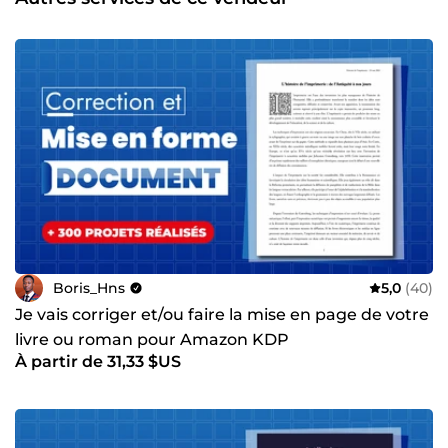
couvrir l'ensemble de vos besoins visuels avec la même
exigence, du premier brief à la livraison finale. Ma
méthode : Je prends le temps de comprendre votre projet
avant de créer. Chaque livrable est pensé pour servir un
objectif précis : convaincre, clarifier, ou marquer les esprits.
Aucun raccourci, aucun copier-coller, un travail ajusté
jusqu'à ce qu'il soit juste. Contactez-moi et décrivons
ensemble votre projet.
Boris_Hns
5,0
(40)
Je vais corriger et/ou faire la mise en page de votre
livre ou roman pour Amazon KDP
À partir de 31,33 $US