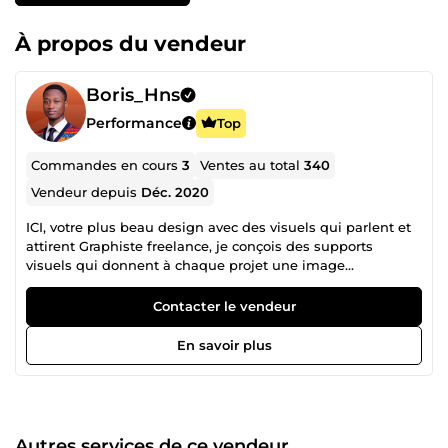
À propos du vendeur
Boris_Hns
Performance
Top
Commandes en cours
3
Ventes au total
340
Vendeur depuis
Déc. 2020
ICI, votre plus beau design avec des visuels qui parlent et
attirent Graphiste freelance, je conçois des supports
visuels qui donnent à chaque projet une image
professionnelle et cohérente. Mon expertise couvre :
Identité visuelle : logo, charte graphique, univers de
Contacter le vendeur
marque Supports imprimés : brochures, plaquettes,
affiches, packaging Présentations : PowerPoint,
En savoir plus
documents commerciaux, rapports Mise en page
professionnelle (PAO) : tout document qui doit gagner en
clarté et en impact Développement web : sites vitrines,
tunnels de vente Une équipe de 4 passionnés, design,
développement, expérience utilisateur, rédaction, pour
Autres services de ce vendeur