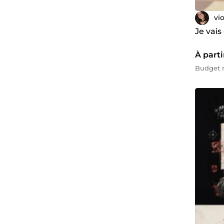
vi
Je vais
À parti
Budget m