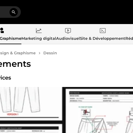
 Graphisme
Marketing digital
Audiovisuel
Site & Développement
Réd
sign & Graphisme
Dessin
ements
vices