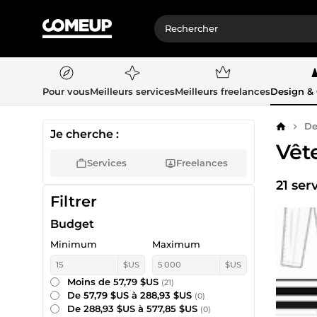
Pour vous
Meilleurs services
Meilleurs freelances
Design &
De
Accueil
Je cherche :
Vêt
Services
Freelances
21 ser
Filtrer
Budget
Minimum
Maximum
$US
$US
Moins de 57,79 $US
(21)
De 57,79 $US à 288,93 $US
(0)
De 288,93 $US à 577,85 $US
(0)