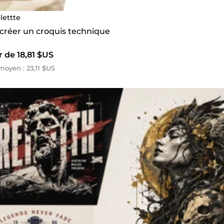
olettte
 créer un croquis technique
r de 18,81 $US
oyen : 23,11 $US