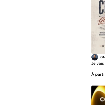
GM
Je vais
À parti