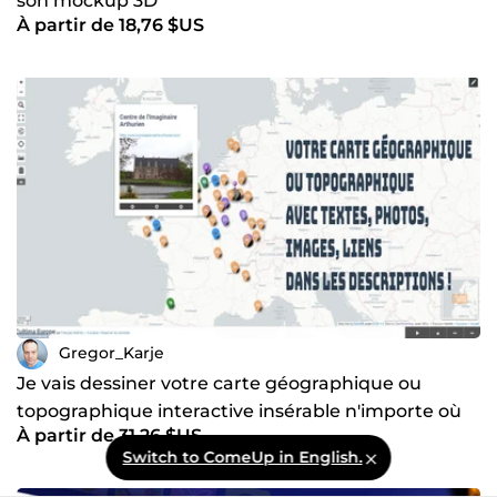
son mockup 3D
À partir de 18,76 $US
Gregor_Karje
Je vais dessiner votre carte géographique ou
topographique interactive insérable n'importe où
À partir de 31,26 $US
sur le Web
Switch to ComeUp in English.