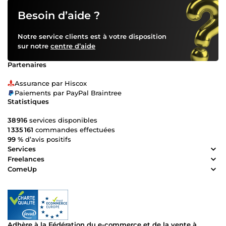
Besoin d’aide ?
Notre service clients est à votre disposition
sur notre
centre d’aide
Partenaires
Assurance par Hiscox
Paiements par PayPal Braintree
Statistiques
38 916
services disponibles
1 335 161
commandes effectuées
99 %
d’avis positifs
Services
Freelances
ComeUp
Adhère à la Fédération du e-commerce et de la vente à