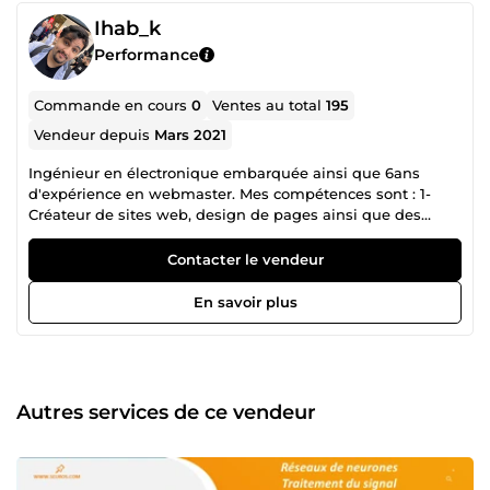
Ihab_k
Performance
Commande en cours
0
Ventes au total
195
Vendeur depuis
Mars 2021
Ingénieur en électronique embarquée ainsi que 6ans
d'expérience en webmaster. Mes compétences sont : 1-
Créateur de sites web, design de pages ainsi que des
logos. 2-Programmation informatique pour le
développement et le déploiement d'applications diverses.
Contacter le vendeur
3-Utilisation avancée des outils informatiques tel que After
Effects, Premier Pro ou encore Photoshop.
En savoir plus
Autres services de ce vendeur