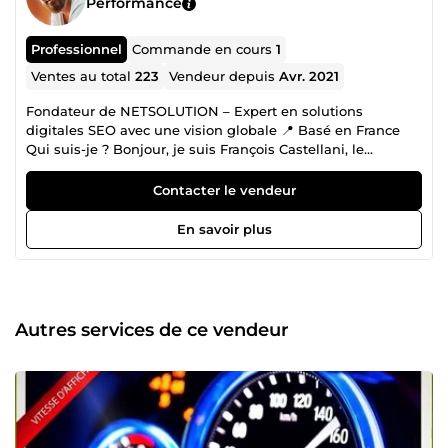
Performance
Professionnel
Commande en cours
1
Ventes au total
223
Vendeur depuis
Avr. 2021
Fondateur de NETSOLUTION – Expert en solutions
digitales SEO avec une vision globale 📍 Basé en France
Qui suis-je ? Bonjour, je suis François Castellani, le
fondateur de NETSOLUTION. Passionné par le web et la
technologie, j’aime aider les entreprises à réussir en ligne,
Contacter le vendeur
peu importe leur taille ou leur secteur. Ce qui me
distingue ? Mon approche humaine et ma capacité à voir
En savoir plus
l’ensemble du tableau, que ce soit la création d’un site,
son référencement, ou son hébergement. Fort d’une
expérience riche dans des entreprises renommées comme
Motorola Freescale, ONSEMI conductor, IDFM, et AIRBUS,
j’ai appris à gérer des projets complexes tout en restant
Autres services de ce vendeur
accessible et à l’écoute. Aujourd’hui, à mon compte, je suis
fier de pouvoir accompagner mes clients avec un regard
global et une approche personnalisée. Ce que je propose
Une expertise complète, de A à Z Conception de sites web
: création sur mesure, adaptée à vos besoins spécifiques.
Hébergement : gestion et optimisation pour des