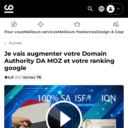
Pour vous
Meilleurs services
Meilleurs freelances
Design & Graph
Autres
Je vais augmenter votre Domain
Authority DA MOZ et votre ranking
google
4,9
(65)
Ventes
76