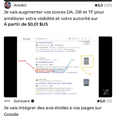
Arezkii
5,0
(129)
Je vais augmenter vos scores DA, DR et TF pour
améliorer votre visibilité et votre autorité sur
À partir de 50,01 $US
Google
Sunivers
5,0
(15)
Je vais intégrer des avis étoilés à vos pages sur
Google