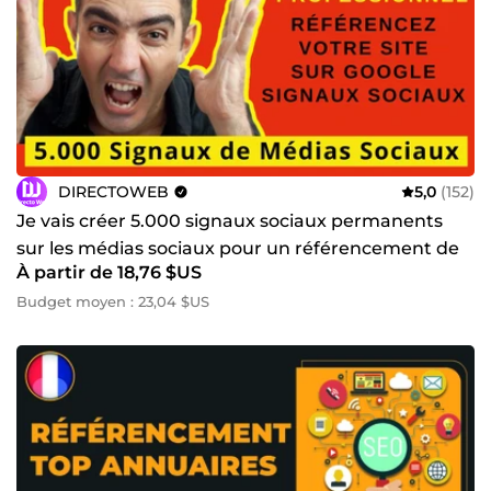
DIRECTOWEB
5,0
(152)
Je vais créer 5.000 signaux sociaux permanents
sur les médias sociaux pour un référencement de
À partir de 18,76 $US
haute qualité
Budget moyen : 23,04 $US