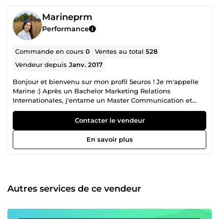
Marineprm
Performance
Commande en cours
0
Ventes au total
528
Vendeur depuis
Janv. 2017
Bonjour et bienvenu sur mon profil 5euros ! Je m'appelle
Marine :) Après un Bachelor Marketing Relations
Internationales, j'entame un Master Communication et
Médias au sein de l'école de commerce Audencia. Afin
d'aider au financement de mes études, je propose de
Contacter le vendeur
mettre mes compétences et mes connaissances au service
des autres. N'hésitez pas à m'envoyer un message, j'y
En savoir plus
répondrai avec grand plaisir ! :)
Autres services de ce vendeur