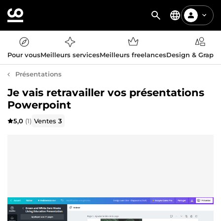
Pour vous
Meilleurs services
Meilleurs freelances
Design & Graph
Présentations
Je vais retravailler vos présentations
Powerpoint
5,0
(1)
Ventes
3