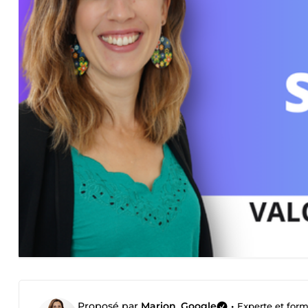
Proposé par
Marion_Google
•
Experte et for