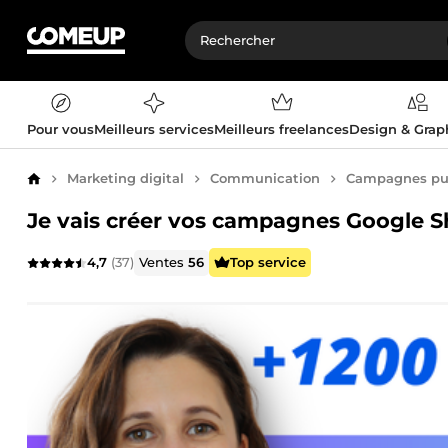
Pour vous
Meilleurs services
Meilleurs freelances
Design & Gra
Marketing digital
Communication
Campagnes pub
Accueil
Je vais créer vos campagnes Google 
4,7
(37)
Ventes
56
Top service