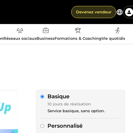
Devenez vendeur
on
Réseaux sociaux
Business
Formations & Coaching
Vie quotidienn
Basique
10 jours de réalisation
Service basique, sans option.
Personnalisé