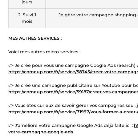
jours
2. Suivi 1
Je gère votre campagne shopping afi
mois
MES AUTRES SERVICES :
Voici mes autres micro-services :
👉 Je crée pour vous une campagne Google Ads (Search) de A 
https://comeup.com/fr/service/58745/creer-votre-campag
👉 Je crée une campagne publicitaire sur Youtube pour boo
https://comeup.com/fr/service/59187/creer-vos-campagne
👉 Vous êtes curieux de savoir gérer vos campagnes seul, je
https://comeup.com/fr/service/71997/vous-former-a-cree
👉 J'améliore votre campagne Google Ads déjà faite ici :
h
votre-campagne-google-ads