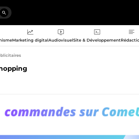
phisme
Marketing digital
Audiovisuel
Site & Développement
Rédacti
licitaires
Shopping