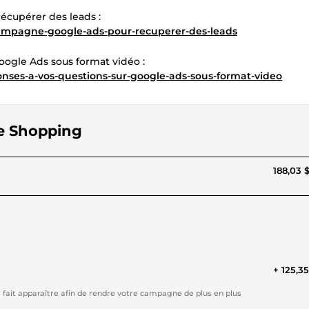
écupérer des leads :
campagne-google-ads-pour-recuperer-des-leads
oogle Ads sous format vidéo :
onses-a-vos-questions-sur-google-ads-sous-format-video
le Shopping
188,03 
+ 125,3
fait apparaître afin de rendre votre campagne de plus en plus