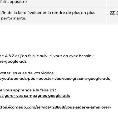
fait apparaitre
n de la faire évoluer et la rendre de plus en plus
231,
performante.
à Z et j’en fais le suivi si vous en avez besoin :
ne-google-ads
ster les vues de vos vidéos :
s-youtube-ads-pour-booster-vos-vues-grace-a-google-ads
 vous apprends à le faire ici :
r-et-gerer-vos-campagnes-google-ads
ttps://comeup.com/service/128668/vous-aider-a-ameliorer-