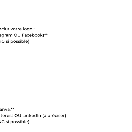
lut votre logo :
stagram OU Facebook)**
NG si possible)
anva.**
erest OU LinkedIn (à préciser)
NG si possible)