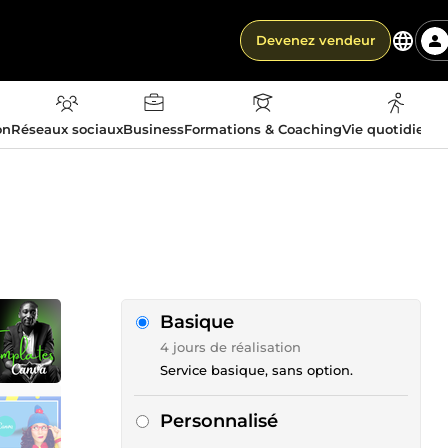
Devenez vendeur
on
Réseaux sociaux
Business
Formations & Coaching
Vie quotidienn
Basique
4 jours de réalisation
Service basique, sans option.
Personnalisé