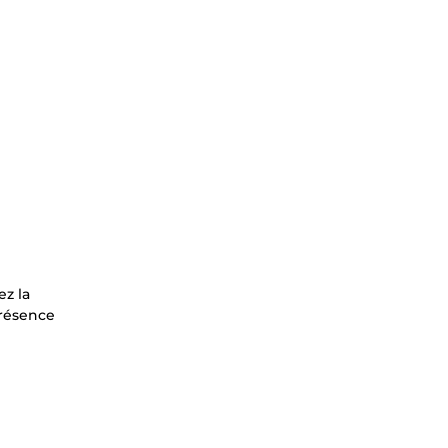
ez la
présence