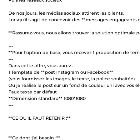
Puis les réseaux sociaux
De nos jours, les médias sociaux attirent les clients.
Lorsqu'il s'agit de concevoir des **messages engageants et 
**Rassurez-vous, nous allons trouver la solution optimale p
---
**Pour l'option de base, vous recevez 1 proposition de te
---
Dans cette offre, vous aurez :
1 Template de **post Instagram ou Facebook**
(vous fournissez les images, le texte, la police souhaitée)
Ou je réalise le post sur un fond de couleur uni avec vos 
Faux texte par défaut
**Dimension standard** 1080*1080
---
**CE QU'IL FAUT RETENIR :**
---
**Ce dont j'ai besoin :**