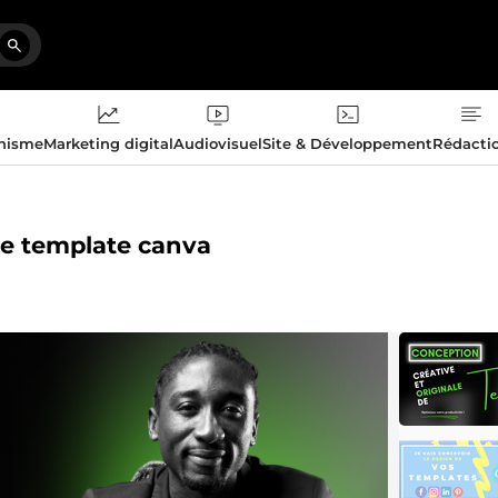
phisme
Marketing digital
Audiovisuel
Site & Développement
Rédacti
tre template canva