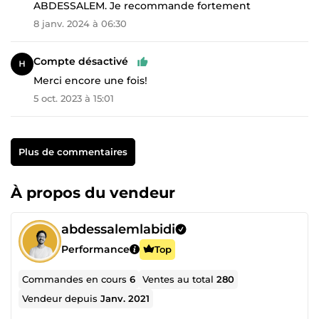
ABDESSALEM. Je recommande fortement
8 janv. 2024 à 06:30
Compte désactivé
Merci encore une fois!
5 oct. 2023 à 15:01
Plus de commentaires
À propos du vendeur
abdessalemlabidi
Performance
Top
Commandes en cours
6
Ventes au total
280
Vendeur depuis
Janv. 2021