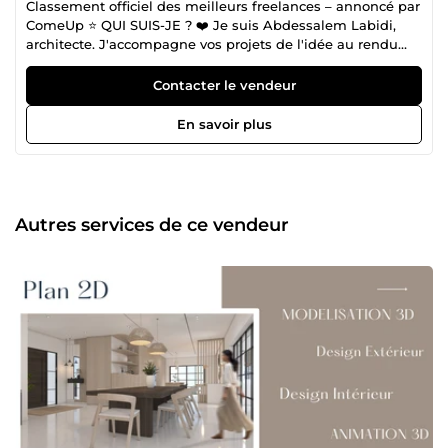
Classement officiel des meilleurs freelances – annoncé par
ComeUp ⭐ QUI SUIS-JE ? ❤️ Je suis Abdessalem Labidi,
architecte. J'accompagne vos projets de l'idée au rendu
final : conception de plans 2D, modélisation 3D, rendus
réalistes et maquettes numériques BIM (Revit). Mes clients
Contacter le vendeur
me décrivent comme « l'Architecte qui transforme
l'impossible en possible, dans des délais très courts ». Une
En savoir plus
reconnaissance qui reflète mon engagement : concevoir
avec précision, rester à votre écoute, et livrer dans les
délais — sur chaque projet. ⭐ Une Signature Reconnue par
Mes Clients Au fil de plus de 270 missions abouties, j’ai
construit une réputation fondée sur la précision et la
Autres services de ce vendeur
fiabilité. Les 210 avis positifs — sans aucune note négative
— témoignent d’une constante : chaque projet est traité
avec la même rigueur, la même écoute et la même
exigence de qualité. Cette confiance renouvelée n’est pas
un chiffre, mais la preuve que mon approche
architecturale — mêlant méthode, maîtrise technique et
sens du détail — répond réellement aux attentes de ceux
qui me confient leurs espaces. ⭐ CE QUE JE VOUS
PROPOSE ❤️ Conception personnalisée : Création de
croquis à la main, réalisation de plans 2D (AutoCAD, Revit)
et modélisation 3D (Revit, SketchUp, 3Ds Max),
parfaitement adaptées à vos besoins. Modélisation &amp;