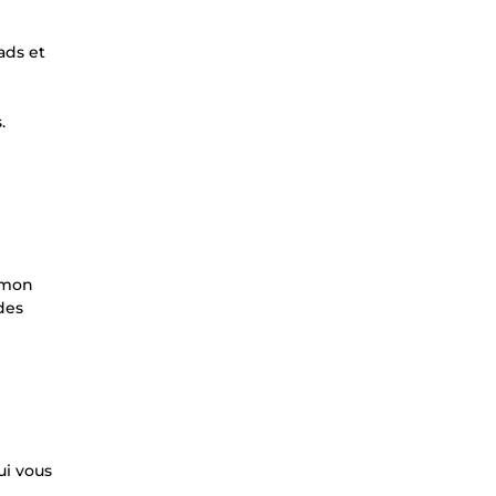
ads et
.
s mon
des
ui vous