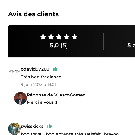
Avis des clients
5,0
(5)
5 
odavid97200
Très bon freelance
9 juin 2023 à 13:01
Réponse de VilascoGomez
Merci à vous ;)
swisskicks
bon travail, bon entente très satisfait.. bravoo