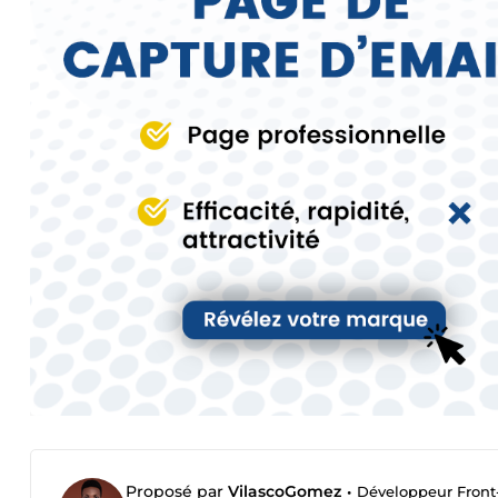
Proposé par
VilascoGomez
•
Développeur Front