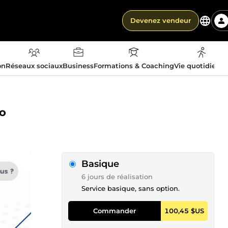
Devenez vendeur
on
Réseaux sociaux
Business
Formations & Coaching
Vie quotidienn
Io
Basique
6 jours de réalisation
Service basique, sans option.
Commander
100,45 $US