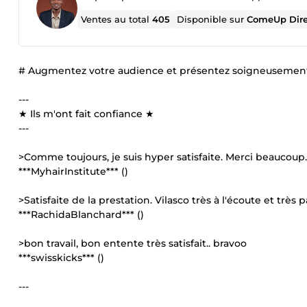
Ventes au total
405
Disponible sur
ComeUp Dir
# Augmentez votre audience et présentez soigneusement 
---
★ Ils m'ont fait confiance ★
---
>Comme toujours, je suis hyper satisfaite. Merci beaucoup.
***MyhairInstitute*** ()
>Satisfaite de la prestation. Vilasco très à l'écoute et très p
***RachidaBlanchard*** ()
>bon travail, bon entente très satisfait.. bravoo
***swisskicks*** ()
---