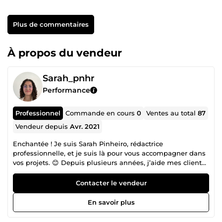
Plus de commentaires
À propos du vendeur
Sarah_pnhr
Performance
Professionnel
Commande en cours
0
Ventes au total
87
Vendeur depuis
Avr. 2021
Enchantée ! Je suis Sarah Pinheiro, rédactrice
professionnelle, et je suis là pour vous accompagner dans
vos projets. 😊 Depuis plusieurs années, j’aide mes clients
à se démarquer avec des scripts YouTube percutants, des
CV qui font la différence, des lettres de motivation qui
Contacter le vendeur
marquent les esprits ou encore des documents reformulés
avec soin pour maximiser leur impact. Mon objectif est de
En savoir plus
vous proposer un accompagnement sur mesure,
parfaitement adapté à vos besoins et à vos ambitions