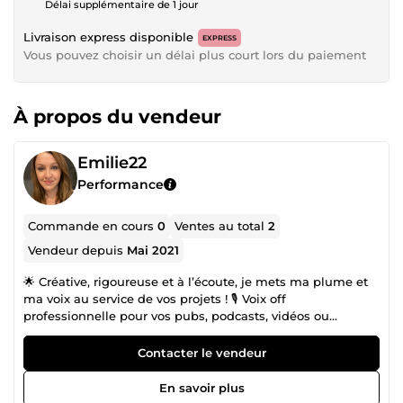
Délai supplémentaire de 1 jour
Livraison express disponible
EXPRESS
Vous pouvez choisir un délai plus court lors du paiement
À propos du vendeur
Emilie22
Performance
Commande en cours
0
Ventes au total
2
Vendeur depuis
Mai 2021
🌟 Créative, rigoureuse et à l’écoute, je mets ma plume et
ma voix au service de vos projets ! 🎙️ Voix off
professionnelle pour vos pubs, podcasts, vidéos ou
lectures. ✍️ Rédaction sur mesure : lettres de motivation
percutantes, textes originaux, chansons, etc. 💻 Création de
Contacter le vendeur
sites vitrines (prochainement disponible) pour donner vie à
vos idées en ligne. Je m’adapte à chaque besoin avec soin
En savoir plus
et réactivité. Mon objectif : vous livrer un travail de qualité,