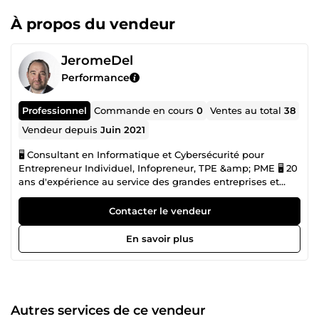
À propos du vendeur
JeromeDel
Performance
Professionnel
Commande en cours
0
Ventes au total
38
Vendeur depuis
Juin 2021
🖥️ Consultant en Informatique et Cybersécurité pour
Entrepreneur Individuel, Infopreneur, TPE &amp; PME 🖥️ 20
ans d'expérience au service des grandes entreprises et
désormais aux entrepreneurs 🚀 Je suis Jérôme, spécialiste
en informatique et diplomé du conservatoire national des
Contacter le vendeur
arts et métiers. J'ai constaté qu'il est fréquent pour les
dirigeants de TPE-PME de se sentir isolés face à leurs défis
En savoir plus
informatiques, manquant d'un service de proximité fiable,
réactif et performant. Ce que je vous propose :
Accompagnement personnalisé : Je me tiens à vos côtés
pour vous offrir des solutions sur mesure, adaptées à vos
besoins spécifiques. Expertise technique : Bénéficiez d'un
Autres services de ce vendeur
savoir-faire solide pour gérer vos projets informatiques,