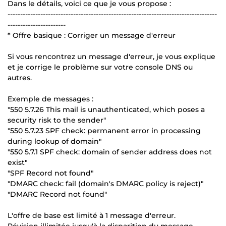
Dans le détails, voici ce que je vous propose :
-----------------------------------------------------------------------------------
-----------------------
* Offre basique : Corriger un message d'erreur
Si vous rencontrez un message d'erreur, je vous explique
et je corrige le problème sur votre console DNS ou
autres.
Exemple de messages :
"550 5.7.26 This mail is unauthenticated, which poses a
security risk to the sender"
"550 5.7.23 SPF check: permanent error in processing
during lookup of domain"
"550 5.7.1 SPF check: domain of sender address does not
exist"
"SPF Record not found"
"DMARC check: fail (domain's DMARC policy is reject)"
"DMARC Record not found"
L'offre de base est limité à 1 message d'erreur.
Révision illimitée jusqu'à la disparition du message