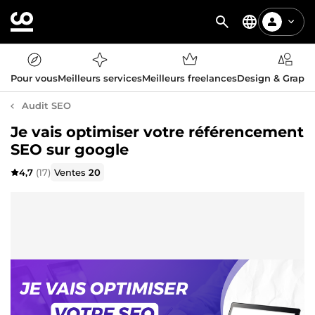
Pour vous
Meilleurs services
Meilleurs freelances
Design & Graph
Audit SEO
Je vais optimiser votre référencement
SEO sur google
4,7
(17)
Ventes
20