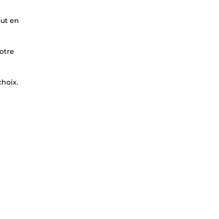
out en
otre
hoix.