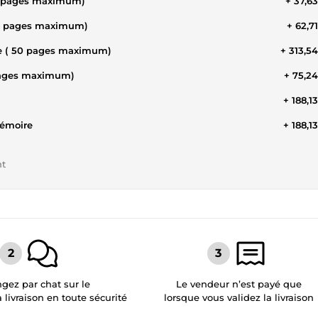
(5 pages maximum)
+ 37,6
( 2 pages maximum)
+ 62,7
re ( 50 pages maximum)
+ 313,5
5pages maximum)
+ 75,2
+ 188,1
mémoire
+ 188,1
nt
gez par chat sur le
Le vendeur n’est payé que
a livraison en toute sécurité
lorsque vous validez la livraison