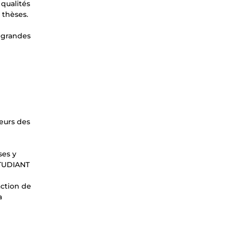
 qualités
 thèses.
t grandes
reurs des
ses y
TUDIANT
action de
a