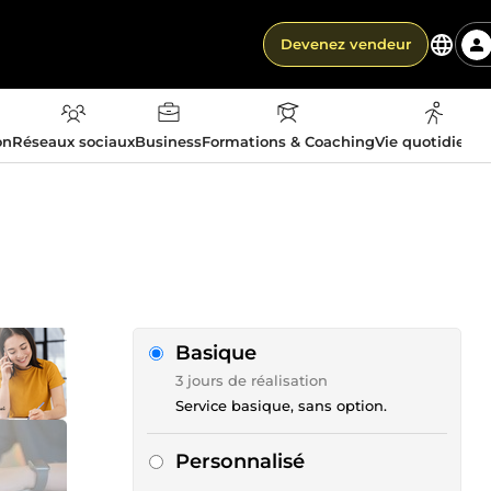
Devenez vendeur
on
Réseaux sociaux
Business
Formations & Coaching
Vie quotidienn
Basique
3 jours de réalisation
Service basique, sans option.
Personnalisé