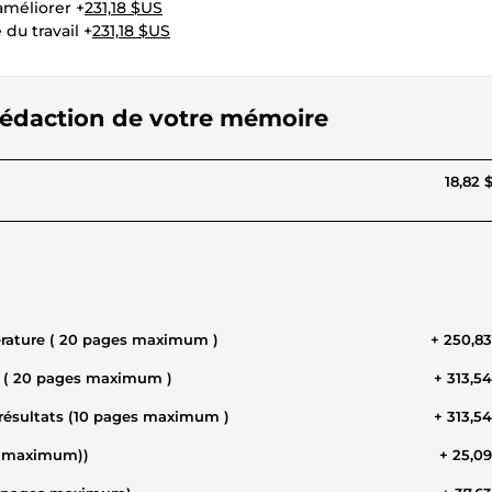
améliorer +
231,18 $US
 du travail +
231,18 $US
rédaction de votre mémoire
18,82 
térature ( 20 pages maximum )
+ 250,8
ie ( 20 pages maximum )
+ 313,5
 résultats (10 pages maximum )
+ 313,5
ge maximum))
+ 25,0