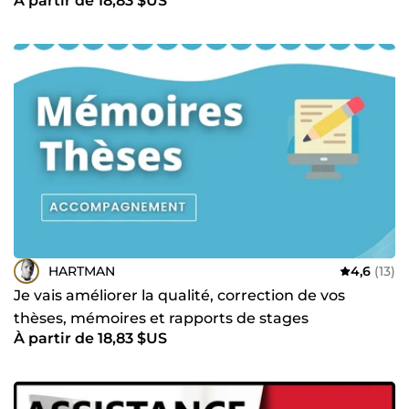
À partir de 18,83 $US
HARTMAN
4,6
(13)
Je vais améliorer la qualité, correction de vos
thèses, mémoires et rapports de stages
À partir de 18,83 $US
académiques