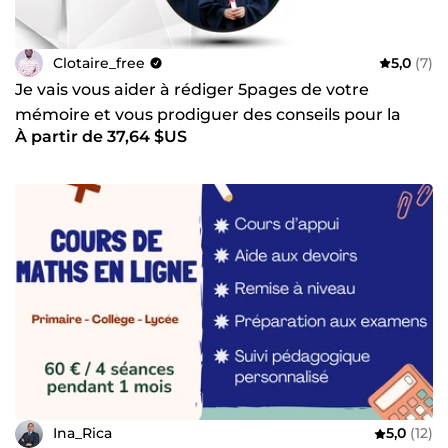
Clotaire_free
5,0
(7)
Je vais vous aider à rédiger 5pages de votre
mémoire et vous prodiguer des conseils pour la
À partir de 37,64 $US
suite
Ina_Rica
5,0
(12)