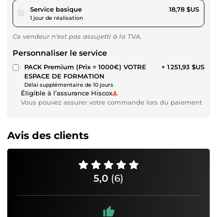
pour 17,31 $US
Service basique
18,78 $US
1 jour de réalisation
Ce vendeur n’est pas assujetti à la TVA.
Personnaliser le service
PACK Premium (Prix = 1000€) VOTRE
+ 1 251,93 $US
ESPACE DE FORMATION
Délai supplémentaire de 10 jours
Éligible à l’assurance Hiscox
Vous pouvez assurer votre commande lors du paiement
Avis des clients
5,0
(6)