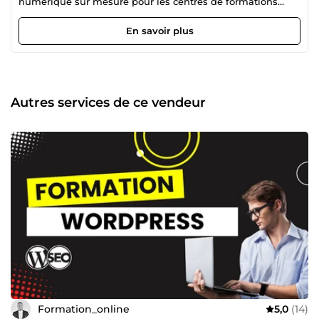
numérique sur mesure pour les centres de formations
(avec la revente de mes droits d'auteur). Aujourd’hui, j’ai
décidé de partager mes connaissances et mon expertise
En savoir plus
avec vous. Cela me permettra de combiner entre ma
passion et mon travail. Ainsi, j’arrive à voir le monde de
travail d’une nouvelle perspective où je suis beaucoup plus
heureux qu’avant et surtout, plus libre. Cette passion m’a
permis de créer un portefeuille de plus de 100 formations
Autres services de ce vendeur
dont 10 qui sont considérées Best-Seller sur la plateforme
Udemy où je suis classé Meilleur Formateur. D’ailleurs, on
ne peut pas nier que le digital constitue une très grande
partie de nos vies. Il faut le maîtriser parfaitement pour
obtenir des résultats optimaux. En effet, certains outils,
tels que Facebook Ads, Google Ads et LinkedIn Ads sont
également abordés et bien détaillés pour vous assister à
mieux comprendre leur importance et en quoi ils vous
seront idéalement utiles. Mon objectif est le suivant :
Partager mes connaissances d’une façon simple, concise
et conviviale avec de simples stratégies pratiques afin que
tout le monde puisse en tirer profit le plus rapidement
possible et de manière efficace.
Formation_online
5,0
(14)