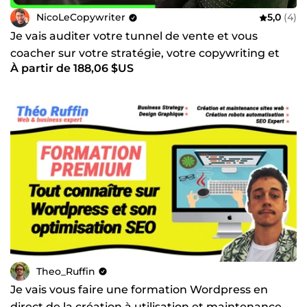
NicoLeCopywriter
5,0
(4)
Je vais auditer votre tunnel de vente et vous
coacher sur votre stratégie, votre copywriting et
À partir de 188,06 $US
vos pubs
Theo_Ruffin
Je vais vous faire une formation Wordpress en
direct de la création à utilisation et maintenance