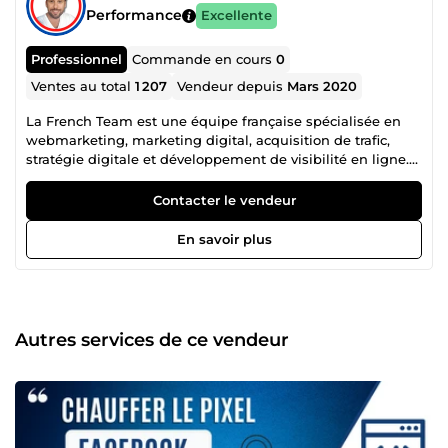
Performance
Excellente
Professionnel
Commande en cours
0
Ventes au total
1 207
Vendeur depuis
Mars 2020
La French Team est une équipe française spécialisée en
webmarketing, marketing digital, acquisition de trafic,
stratégie digitale et développement de visibilité en ligne.
Notre collectif regroupe plusieurs profils complémentaires,
âgés de 21 à 39 ans, chacun expert dans son domaine :
Contacter le vendeur
publicité Facebook Ads, Instagram Ads, Snapchat Ads,
Google Ads, création de site web, tunnel de vente,
En savoir plus
copywriting, génération de leads, branding, growth
hacking, automation, stratégie réseaux sociaux,
référencement, conversion et visibilité business. Cette
diversité de compétences nous permet de proposer une
approche complète, efficace et orientée résultats. Là où
Autres services de ce vendeur
beaucoup s’arrêtent à la théorie, nous mettons en place
des actions concrètes pour attirer plus de clients,
développer votre présence en ligne, améliorer votre image
de marque et booster votre chiffre d’affaires. Notre arrivée
sur ComeUp a un objectif simple : rendre accessibles des
compétences habituellement réservées à des structures