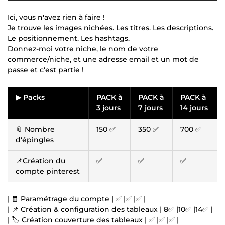
Ici, vous n'avez rien à faire !
Je trouve les images nichées. Les titres. Les descriptions.
Le positionnement. Les hashtags.
Donnez-moi votre niche, le nom de votre
commerce/niche, et une adresse email et un mot de
passe et c'est partie !
▶ Packs
PACK à
PACK à
PACK à
3 jours
7 jours
14 jours
📎 Nombre
150 ✅
350 ✅
700 ✅
d'épingles
📌Création du
✅
✅
✅
compte pinterest
| 🧧 Paramétrage du compte | ✅ |✅ |✅ |
| 📌 Création & configuration des tableaux | 8✅ |10✅ |14✅ |
| 🏷️ Création couverture des tableaux | ✅ |✅ |✅ |