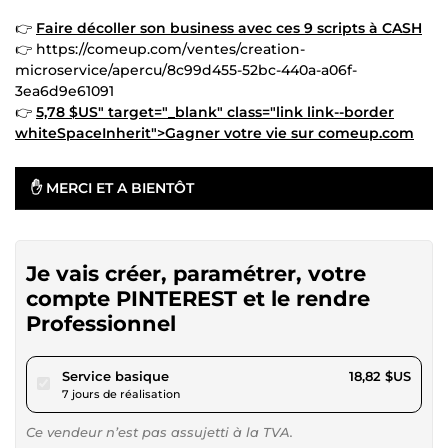
👉
Faire décoller son business avec ces 9 scripts à CASH
👉 https://comeup.com/ventes/creation-
microservice/apercu/8c99d455-52bc-440a-a06f-
3ea6d9e61091
👉
5,78 $US" target="_blank" class="link link--border
whiteSpaceInherit">Gagner votre vie sur comeup.com
✋ MERCI ET A BIENTÔT
Je vais créer, paramétrer, votre
compte PINTEREST et le rendre
Professionnel
pour 17,34 $US
Service basique
18,82 $US
7 jours de réalisation
Ce vendeur n’est pas assujetti à la TVA.