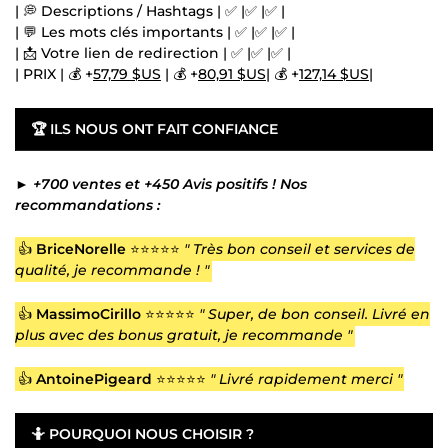
| 💭 Descriptions / Hashtags | ✅ |✅ |✅ |
| 💬 Les mots clés importants | ✅ |✅ |✅ |
| 📩 Votre lien de redirection | ✅ |✅ |✅ |
| PRIX | 💰 +
57,79 $US
| 💰 +
80,91 $US
| 💰 +
127,14 $US
|
🏆
ILS NOUS ONT FAIT CONFIANCE
►
+700 ventes et +450 Avis positifs ! Nos
recommandations :
👍
BriceNorelle
⭐⭐⭐⭐⭐
" Très bon conseil et services de
qualité, je recommande ! "
👍
MassimoCirillo
⭐⭐⭐⭐⭐
" Super, de bon conseil. Livré en
plus avec des bonus gratuit, je recommande "
👍
AntoinePigeard
⭐⭐⭐⭐⭐
" Livré rapidement merci "
🤷
POURQUOI NOUS CHOISIR ?