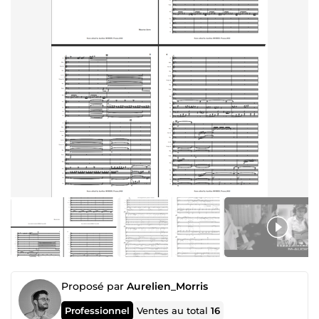
Proposé par
Aurelien_Morris
Professionnel
Ventes au total
16