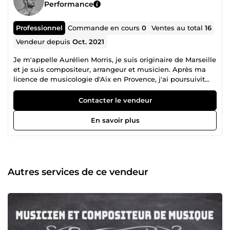
Performance
Professionnel
Commande en cours
0
Ventes au total
16
Vendeur depuis
Oct. 2021
Je m'appelle Aurélien Morris, je suis originaire de Marseille
et je suis compositeur, arrangeur et musicien. Après ma
licence de musicologie d'Aix en Provence, j'ai poursuivit
avec un master cinéma dans le parcours musique à
l'image à Aubagne. J'ai débuté la musique dès l'enfance
Contacter le vendeur
par le piano puis j'ai appris la batterie à l'âge de treize ans.
Depuis 2021, Je suis compositeur, arrangeur et musicien à
En savoir plus
plein temps et j'accompagne des talents dans leurs
démarches artistiques. Je serais ravi de travailler avec vous.
Autres services de ce vendeur