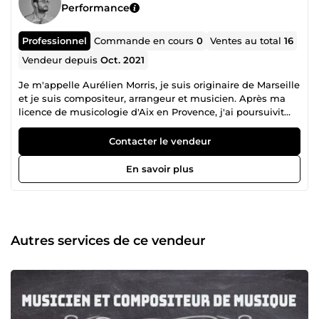
Performance
Professionnel
Commande en cours
0
Ventes au total
16
Vendeur depuis
Oct. 2021
Je m'appelle Aurélien Morris, je suis originaire de Marseille
et je suis compositeur, arrangeur et musicien. Après ma
licence de musicologie d'Aix en Provence, j'ai poursuivit
avec un master cinéma dans le parcours musique à
l'image à Aubagne. J'ai débuté la musique dès l'enfance
Contacter le vendeur
par le piano puis j'ai appris la batterie à l'âge de treize ans.
Depuis 2021, Je suis compositeur, arrangeur et musicien à
En savoir plus
plein temps et j'accompagne des talents dans leurs
démarches artistiques. Je serais ravi de travailler avec vous.
Autres services de ce vendeur