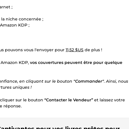
rnet ;
 la niche concernée ;
d’Amazon KDP ;
ous pouvons vous l'envoyer pour
11,52 $US
de plus !
sur Amazon KDP,
vos couvertures peuvent être pour quelque
nfiance, en cliquant sur le bouton
"Commander"
. Ainsi, nous
rtures uniques !
 cliquer sur le bouton
“Contacter le Vendeur”
et laissez votre
de réponse.
aptivantes pour vos livres prêtes pour