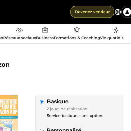
Devenez vendeur
on
Réseaux sociaux
Business
Formations & Coaching
Vie quotidienn
azon
Basique
2 jours de réalisation
Service basique, sans option.
Personnalisé