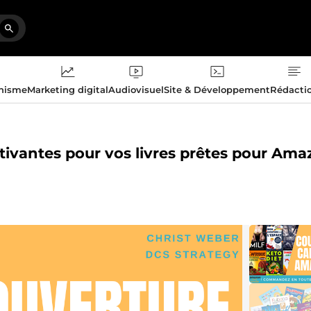
phisme
Marketing digital
Audiovisuel
Site & Développement
Rédacti
tivantes pour vos livres prêtes pour Am