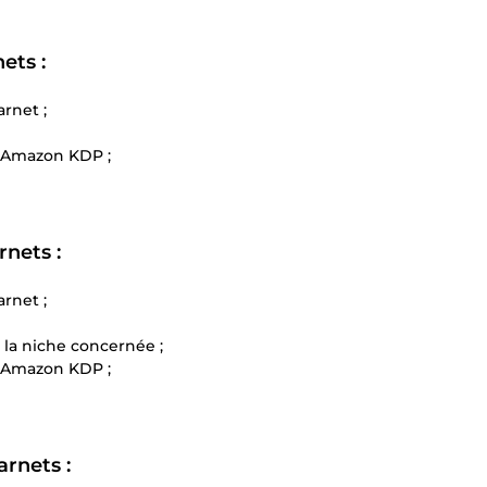
ets :
rnet ;
d’Amazon KDP ;
rnets :
rnet ;
 la niche concernée ;
d’Amazon KDP ;
arnets :