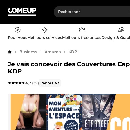
Pour vous
Meilleurs services
Meilleurs freelances
Design & Gra
Business
Amazon
KDP
Accueil
Je vais concevoir des Couvertures Cap
KDP
4,7
(37)
Ventes
43