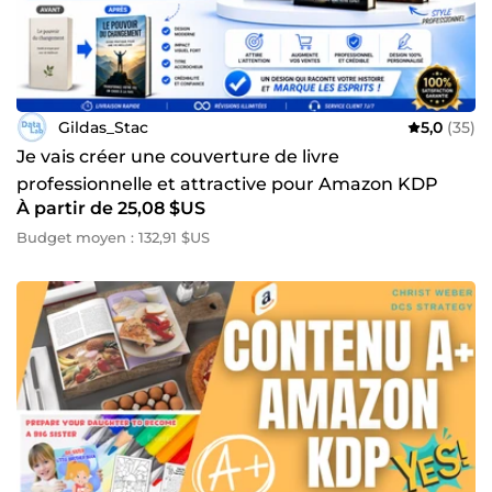
Gildas_Stac
5,0
(35)
Je vais créer une couverture de livre
professionnelle et attractive pour Amazon KDP
À partir de 25,08 $US
(Ebook, Broché et Relié)
Budget moyen : 132,91 $US