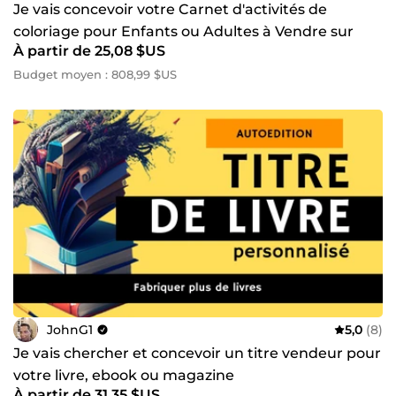
Je vais concevoir votre Carnet d'activités de
coloriage pour Enfants ou Adultes à Vendre sur
À partir de 25,08 $US
Amazon KDP
Budget moyen : 808,99 $US
JohnG1
5,0
(8)
Je vais chercher et concevoir un titre vendeur pour
votre livre, ebook ou magazine
À partir de 31,35 $US