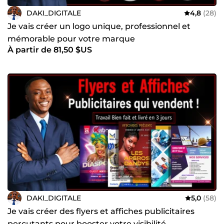
reconnaissance de marque de 65%. Mise en place d’une
DAKI_DIGITALE
4,8
(28)
stratégie digitale qui a quadruplé le trafic organique d’un
client en 6 mois. Prêt(e) à transformer votre projet en une
Je vais créer un logo unique, professionnel et
réussite ? Contactez-moi, et commençons à construire
mémorable pour votre marque
ensemble !
À partir de 81,50 $US
DAKI_DIGITALE
5,0
(58)
Je vais créer des flyers et affiches publicitaires
percutants pour booster votre visibilité