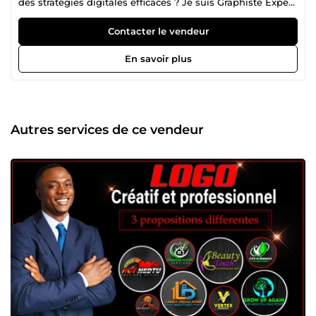
des stratégies digitales efficaces ? Je suis Graphiste Expert,
Web Designer et professionnel du Marketing Digital,
spécialisé dans la création de solutions visuelles et
Contacter le vendeur
digitales qui captivent et convertissent. Avec plusieurs
années d'expérience en freelance, j'accompagne les
En savoir plus
entrepreneurs, PME et grandes entreprises dans la
réalisation de leurs projets ambitieux. Ce que je vous
propose : Graphisme sur mesure : Création d’identités
visuelles percutantes (logos, supports marketing,
bannières). Web design professionnel : Conception de
Autres services de ce vendeur
sites web modernes, responsives et optimisés pour
l’expérience utilisateur (UX/UI). Marketing Digital
performant : Stratégies digitales ciblées pour maximiser
votre impact en ligne (SEO, publicités, email marketing).
Pourquoi travailler avec moi ? Créativité et expertise : Je
combine un œil artistique avec des compétences
techniques solides. Accompagnement personnalisé :
Chaque projet est unique, et je m’engage à comprendre
vos besoins pour y répondre parfaitement. Résultats
concrets : Mon objectif est de transformer vos idées en
résultats mesurables. Quelques réussites récentes :
Augmentation des ventes de 50% pour une boutique en
ligne grâce à une refonte complète du site. Création d’une
identité visuelle forte pour une start-up, améliorant sa