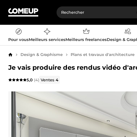
Pour vous
Meilleurs services
Meilleurs freelances
Design & Gra
Design & Graphisme
Plans et travaux d'architecture
Accueil
Je vais produire des rendus vidéo d'ar
5,0
(4)
Ventes
4