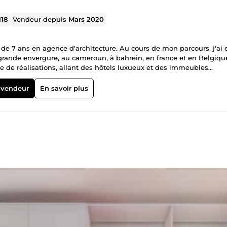
118
Vendeur depuis
Mars 2020
 de 7 ans en agence d'architecture. Au cours de mon parcours, j'ai 
e grande envergure, au cameroun, à bahrein, en france et en Belgiqu
de réalisations, allant des hôtels luxueux et des immeubles
ant par des boîtes de nuit branchées, des villas haut de gamme, 
 des établissements hospitaliers, des institutions bancaires et des
 vendeur
En savoir plus
on unique de repousser les limites de la créativité et de l'innovati
Ma philosophie de travail repose sur une collaboration étroite, une
ngagement indéfectible envers l'excellence architecturale. Je sui
attentes et qui laissent une empreinte durable dans leur environne
recherchiez des solutions innovantes pour votre espace, je suis là 