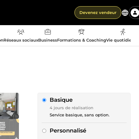
Devenez vendeur
on
Réseaux sociaux
Business
Formations & Coaching
Vie quotidienn
Basique
4 jours de réalisation
Service basique, sans option.
Personnalisé