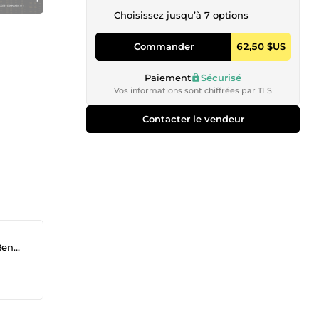
Choisissez jusqu’à 7 options
Commander
62,50 $US
Paiement
Sécurisé
Vos informations sont chiffrées par TLS
Contacter le vendeur
ideo