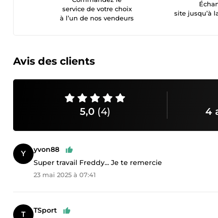
Échan
service de votre choix
site jusqu’à l
à l’un de nos vendeurs
Avis des clients
5,0
(4)
4 
yvon88
Super travail Freddy... Je te remercie
23 mai 2025 à 07:41
TSport