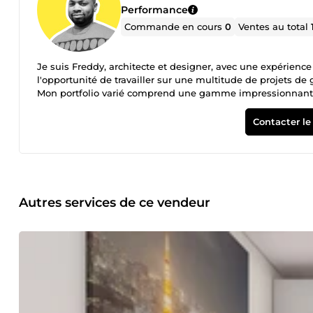
Performance
Commande en cours
0
Ventes au total
Je suis Freddy, architecte et designer, avec une expérience
l'opportunité de travailler sur une multitude de projets d
Mon portfolio varié comprend une gamme impressionnante 
ministériels aux centres commerciaux dynamiques, en pass
complexes résidentiels, des villages de vacances, des spas,
Contacter le
musées et centres culturels. Chaque projet a été une occasi
tout en répondant aux besoins spécifiques de mes clients. 
compréhension approfondie des exigences du projet et un e
passionné par la création d'espaces qui transcendent les 
Que vous ayez un p****rojet ambitieux en tête ou que vous 
vous accompagner à chaque étape du processus.
Autres services de ce vendeur