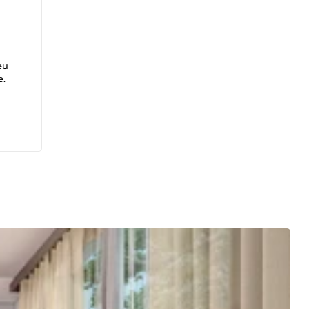
eu
e.
des
on,
s
ment.
pour