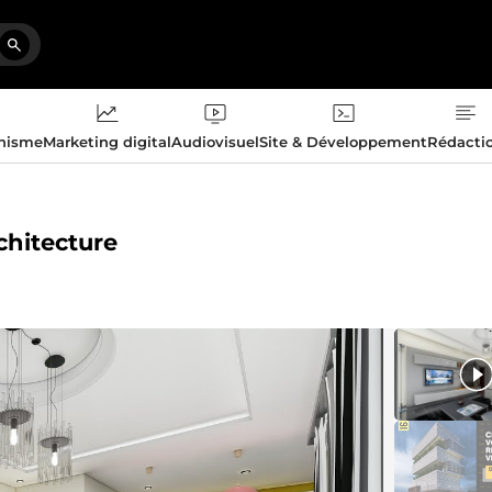
phisme
Marketing digital
Audiovisuel
Site & Développement
Rédacti
chitecture