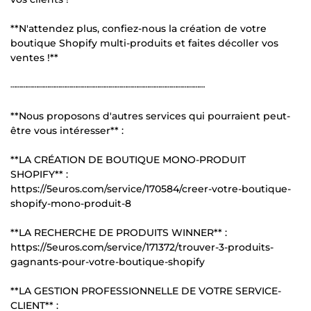
**N'attendez plus, confiez-nous la création de votre
boutique Shopify multi-produits et faites décoller vos
ventes !**
┄┄┄┄┄┄┄┄┄┄┄┄┄┄┄┄┄┄┄┄┄┄┄┄┄┄┄┄┄┄┄┄┄┄┄
**Nous proposons d'autres services qui pourraient peut-
être vous intéresser** :
**LA CRÉATION DE BOUTIQUE MONO-PRODUIT
SHOPIFY** :
https://5euros.com/service/170584/creer-votre-boutique-
shopify-mono-produit-8
**LA RECHERCHE DE PRODUITS WINNER** :
https://5euros.com/service/171372/trouver-3-produits-
gagnants-pour-votre-boutique-shopify
**LA GESTION PROFESSIONNELLE DE VOTRE SERVICE-
CLIENT** :